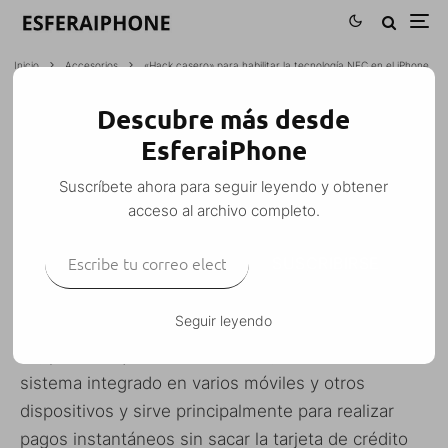
Inicio
Accesorios
«Hack casero» para habilitar la tecnología NFC en el iPhone
Descubre más desde
«HACK CASERO» PARA HABILITAR LA
EsferaiPhone
TECNOLOGÍA NFC EN EL IPHONE
Suscríbete ahora para seguir leyendo y obtener
CostaXtreme
·
Accesorios
curiosidades
iPhone
·
30 julio, 2011
·
acceso al archivo completo.
1 Minuto de lectura
Escribe tu correo electrónico…
SUSCRIBIRSE
Seguir leyendo
La tecnología
NFC (Near Field Communication)
es, para los que no lo conozcan, un «moderno»
sistema integrado en varios móviles y otros
dispositivos y sirve principalmente para realizar
pagos instantáneos sin sacar la tarjeta de crédito