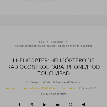
Inicio
Accesorios
I-Helicopter: helicóptero de radiocontrol para iPhone/iPod Touch/iPad
I-HELICOPTER: HELICÓPTERO DE
RADIOCONTROL PARA IPHONE/IPOD
TOUCH/IPAD
M. Alejandro W. García Fuentes (Esfera)
·
Accesorios
curiosidades
iPad
iPhone
iPod Touch
·
29 julio, 2011
·
1 Minuto de lectura