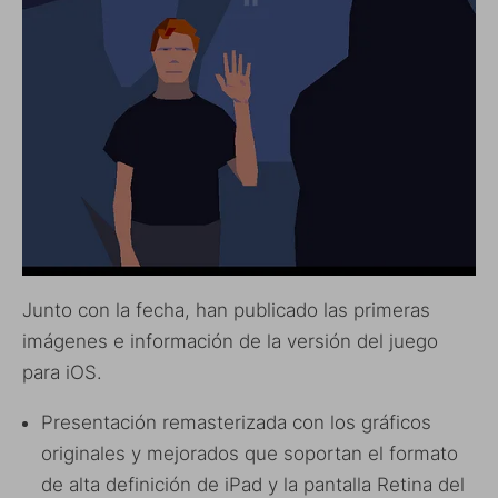
Junto con la fecha, han publicado las primeras
imágenes e información de la versión del juego
para iOS.
Presentación remasterizada con los gráficos
originales y mejorados que soportan el formato
de alta definición de iPad y la pantalla Retina del