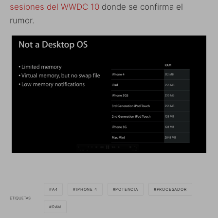
sesiones del WWDC 10
donde se confirma el
rumor.
A4
IPHONE 4
POTENCIA
PROCESADOR
ETIQUETAS
RAM