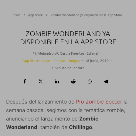
Inicio
App Store
Zombie Wonderland ya disponible en la App Store
ZOMBIE WONDERLAND YA
DISPONIBLE EN LA APP STORE
M. Alejandro W. García Fuentes (Esfera)
·
App Store
Apps
iPhone
Juegos
·
18 junio, 2010
·
1 Minuto de lectura
Después del lanzamiento de
Pro Zombie Soccer
la
semana pasada, segimos con la temática zombie,
anunciando el lanzamiento de
Zombie
Wonderland
, también de
Chillingo
.