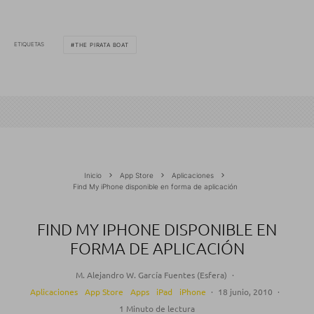
ETIQUETAS
THE PIRATA BOAT
Inicio
App Store
Aplicaciones
Find My iPhone disponible en forma de aplicación
FIND MY IPHONE DISPONIBLE EN
FORMA DE APLICACIÓN
M. Alejandro W. García Fuentes (Esfera)
·
Aplicaciones
App Store
Apps
iPad
iPhone
·
18 junio, 2010
·
1 Minuto de lectura