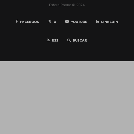
EsferaiPhone © 2024
FACEBOOK
X
YOUTUBE
LINKEDIN
RSS
BUSCAR