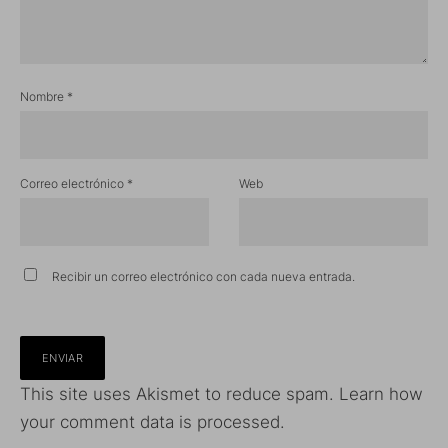
Nombre
*
Correo electrónico
*
Web
Recibir un correo electrónico con cada nueva entrada.
This site uses Akismet to reduce spam.
Learn how
your comment data is processed.