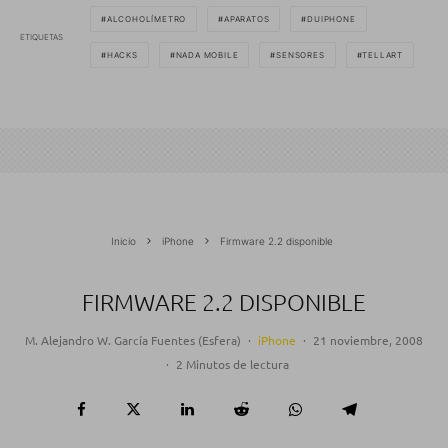
ALCOHOLÍMETRO
APARATOS
DUIPHONE
ETIQUETAS
HACKS
NADA MOBILE
SENSORES
TELLART
Inicio
iPhone
Firmware 2.2 disponible
FIRMWARE 2.2 DISPONIBLE
M. Alejandro W. García Fuentes (Esfera)
·
iPhone
·
21 noviembre, 2008
·
2 Minutos de lectura