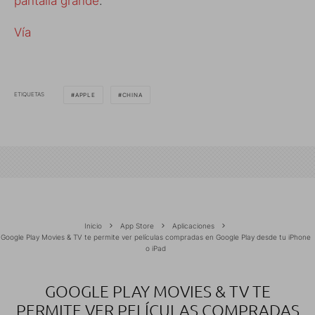
pantalla grande
.
Vía
ETIQUETAS
APPLE
CHINA
Inicio
App Store
Aplicaciones
Google Play Movies & TV te permite ver películas compradas en Google Play desde tu iPhone
o iPad
GOOGLE PLAY MOVIES & TV TE
PERMITE VER PELÍCULAS COMPRADAS