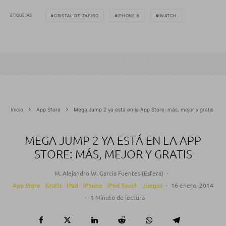
ETIQUETAS
CRISTAL DE ZAFIRO
IPHONE 6
IWATCH
Inicio
App Store
Mega Jump 2 ya está en la App Store: más, mejor y gratis
MEGA JUMP 2 YA ESTÁ EN LA APP
STORE: MÁS, MEJOR Y GRATIS
M. Alejandro W. García Fuentes (Esfera)
·
App Store
Gratis
iPad
iPhone
iPod Touch
Juegos
·
16 enero, 2014
·
1 Minuto de lectura