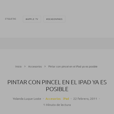
ETIQUETAS
APPLE TV
SEAS0NPASS
Inicio
Accesorios
Pintar con pincel en el iPad ya es posible
PINTAR CON PINCEL EN EL IPAD YA ES
POSIBLE
Yolanda Luque Loste
·
Accesorios
iPad
·
22 febrero, 2011
·
1 Minuto de lectura