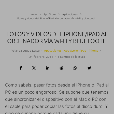
Inicio
App Store
Aplicaciones
Fotos y videos del iPhone/iPad al ordenador vía Wi-Fi y bluetooth
FOTOS Y VIDEOS DEL IPHONE/IPAD AL
ORDENADOR VÍA WI-FI Y BLUETOOTH
Yolanda Luque Loste
·
Aplicaciones
App Store
iPad
iPhone
·
21 febrero, 2011
·
1 Minuto de lectura
Como sabeis, pasar fotos desde el iPhone o iPad al
PC es un poco engorroso. Se supone que tenemos
que sincronizar el dispositivo con el Mac o PC con
el cable para poder copiar las fotos al disco duro. Y
digo se supone porque cada uno tiene su