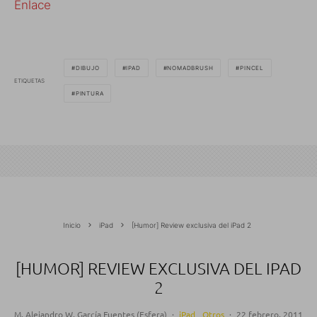
Enlace
DIBUJO
IPAD
NOMADBRUSH
PINCEL
ETIQUETAS
PINTURA
Inicio
iPad
[Humor] Review exclusiva del iPad 2
[HUMOR] REVIEW EXCLUSIVA DEL IPAD
2
M. Alejandro W. García Fuentes (Esfera)
·
iPad
Otros
·
22 febrero, 2011