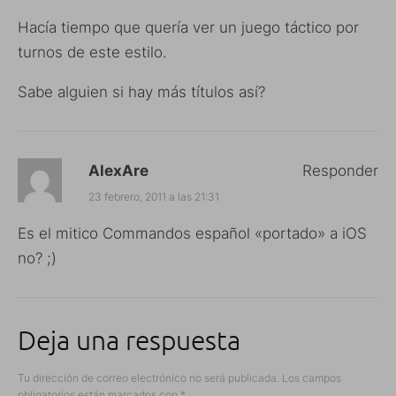
Hacía tiempo que quería ver un juego táctico por
turnos de este estilo.
Sabe alguien si hay más títulos así?
AlexAre
Responder
23 febrero, 2011 a las 21:31
Es el mitico Commandos español «portado» a iOS
no? ;)
Deja una respuesta
Tu dirección de correo electrónico no será publicada.
Los campos
obligatorios están marcados con
*