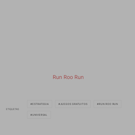
Run Roo Run
ESTRATEGIA
JUEGOS GRATUITOS
RUN ROO RUN
ETIQUETAS
UNIVERSAL