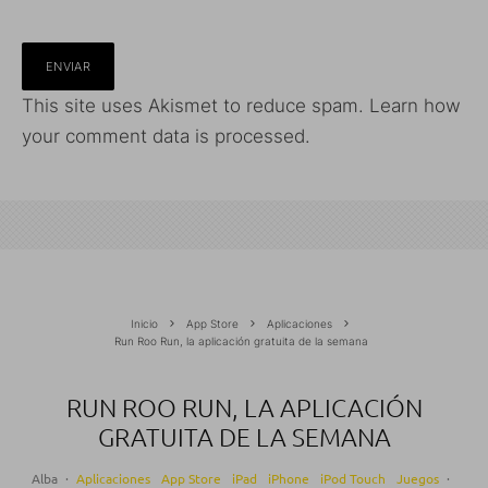
This site uses Akismet to reduce spam.
Learn how
your comment data is processed.
Inicio
App Store
Aplicaciones
Run Roo Run, la aplicación gratuita de la semana
RUN ROO RUN, LA APLICACIÓN
GRATUITA DE LA SEMANA
Alba
·
Aplicaciones
App Store
iPad
iPhone
iPod Touch
Juegos
·