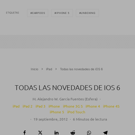
ETIQUETAS
EARPODS
IPHONE 5
UNBOXING
Inicio
iPad
Todas las novedades de iOS 6
TODAS LAS NOVEDADES DE IOS 6
M. Alejandro W. García Fuentes (Esfera)
·
iPad
iPad 2
iPad 3
iPhone
iPhone 3G S
iPhone 4
iPhone 4S
iPhone 5
iPod Touch
·
19 septiembre, 2012
·
6 Minutos de lectura