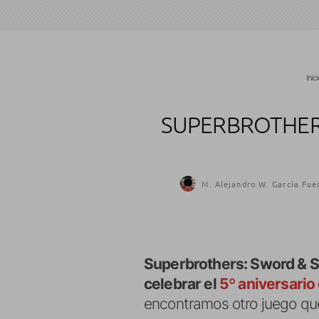
Inic
SUPERBROTHER
M. Alejandro W. García Fue
Superbrothers: Sword & Sw
celebrar el
5º aniversario
encontramos otro juego qu