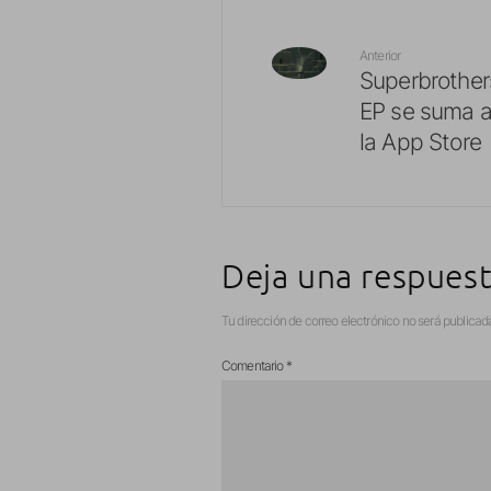
Anterior
Superbrother
EP se suma al
la App Store
Deja una respues
Tu dirección de correo electrónico no será publicad
Comentario
*