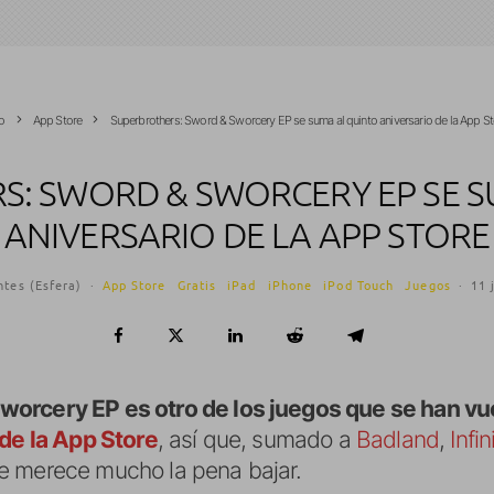
io
App Store
Superbrothers: Sword & Sworcery EP se suma al quinto aniversario de la App St
S: SWORD & SWORCERY EP SE S
ANIVERSARIO DE LA APP STORE
ntes (Esfera)
·
App Store
Gratis
iPad
iPhone
iPod Touch
Juegos
·
11 
orcery EP es otro de los juegos que se han vue
 de la App Store
, así que, sumado a
Badland
,
Infin
e merece mucho la pena bajar.