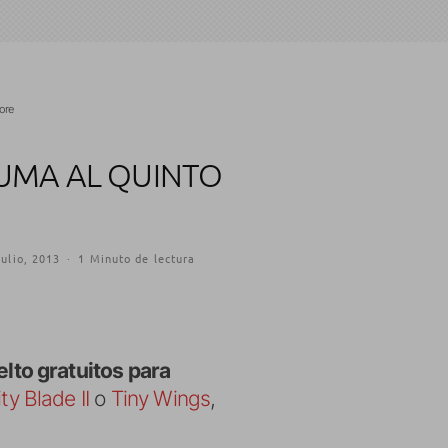
ore
UMA AL QUINTO
julio, 2013
·
1 Minuto de lectura
lto gratuitos para
ity Blade II
o
Tiny Wings
,