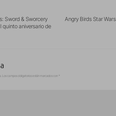
s: Sword & Sworcery
Angry Birds Star Wars
 quinto aniversario de
ta
a.
Los campos obligatorios están marcados con
*