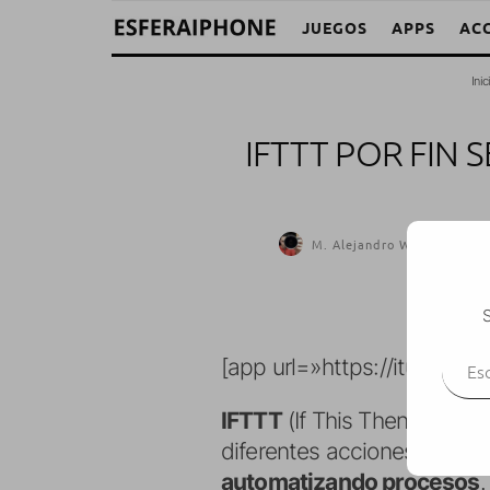
JUEGOS
APPS
AC
Inic
IFTTT POR FIN 
M. Alejandro W. García Fue
S
Escr
[app url=»https://itunes.a
IFTTT
(If This Then That) 
diferentes acciones, sobr
automatizando procesos
.