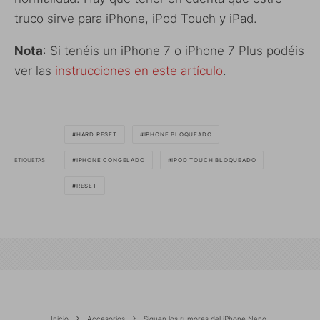
truco sirve para iPhone, iPod Touch y iPad.
Nota
: Si tenéis un iPhone 7 o iPhone 7 Plus podéis
ver las
instrucciones en este artículo
.
HARD RESET
IPHONE BLOQUEADO
ETIQUETAS
IPHONE CONGELADO
IPOD TOUCH BLOQUEADO
RESET
Inicio
Accesorios
Siguen los rumores del iPhone Nano