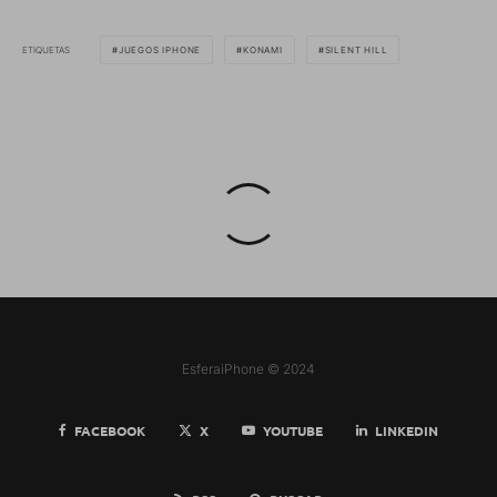
ETIQUETAS
JUEGOS IPHONE
KONAMI
SILENT HILL
EsferaiPhone © 2024
FACEBOOK
X
YOUTUBE
LINKEDIN