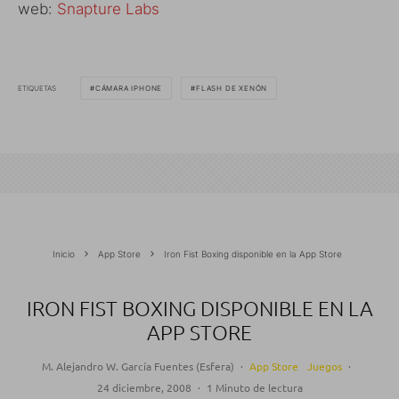
web:
Snapture Labs
ETIQUETAS
CÁMARA IPHONE
FLASH DE XENÓN
Inicio
App Store
Iron Fist Boxing disponible en la App Store
IRON FIST BOXING DISPONIBLE EN LA
APP STORE
M. Alejandro W. García Fuentes (Esfera)
·
App Store
Juegos
·
24 diciembre, 2008
·
1 Minuto de lectura