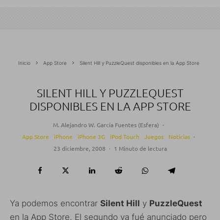
Inicio
App Store
Silent Hill y PuzzleQuest disponibles en la App Store
SILENT HILL Y PUZZLEQUEST
DISPONIBLES EN LA APP STORE
M. Alejandro W. García Fuentes (Esfera)
·
App Store
iPhone
iPhone 3G
iPod Touch
Juegos
Noticias
·
23 diciembre, 2008
·
1 Minuto de lectura
Ya podemos encontrar
Silent Hill
y
PuzzleQuest
en la App Store. El segundo ya fué anunciado pero