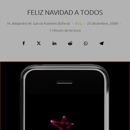
FELIZ NAVIDAD A TODOS
M. Alejandro W. García Fuentes (Esfera)
·
Blog
·
25 diciembre, 2008
·
1 Minuto de lectura