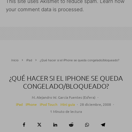
This site uses Akismet to reduce spam.
Learn how
your comment data is processed.
Inicio
iPad
¿Qué hacer si el iPhone se queda congelado/bloqueado?
¿QUÉ HACER SI EL IPHONE SE QUEDA
CONGELADO/BLOQUEADO?
M. Alejandro W. García Fuentes (Esfera)
·
iPad
iPhone
iPod Touch
Mini guía
·
28 diciembre, 2008
·
1 Minuto de lectura