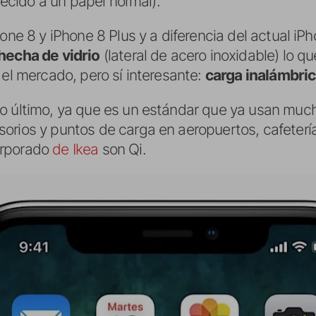
arecido a un papel normal).
one 8 y iPhone 8 Plus y a diferencia del actual iPh
hecha de vidrio
(lateral de acero inoxidable) lo q
 el mercado, pero sí interesante:
carga inalámbric
o último, ya que es un estándar que ya usan much
rios y puntos de carga en aeropuertos, cafeterías
orporado
de Ikea
son Qi.