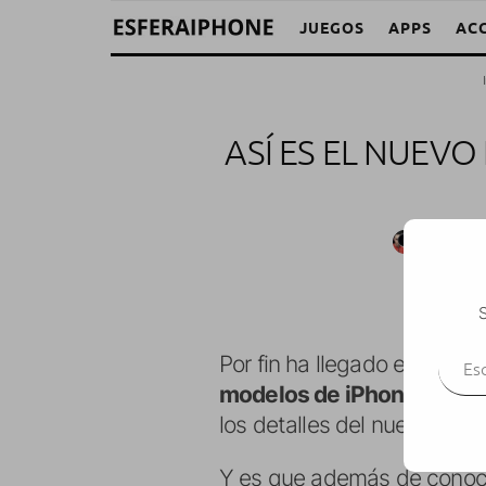
JUEGOS
APPS
AC
ASÍ ES EL NUEVO 
M. Alejan
S
Escr
Por fin ha llegado el día m
modelos de iPhone
. Y po
los detalles del nuevo model
Y es que además de conoc