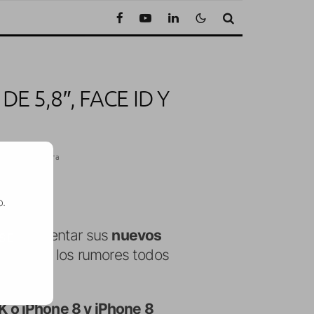
E 5,8″, FACE ID Y
utos de lectura
o.
 que presentar sus
nuevos
SE
certando los rumores todos
K o iPhone 8 y iPhone 8