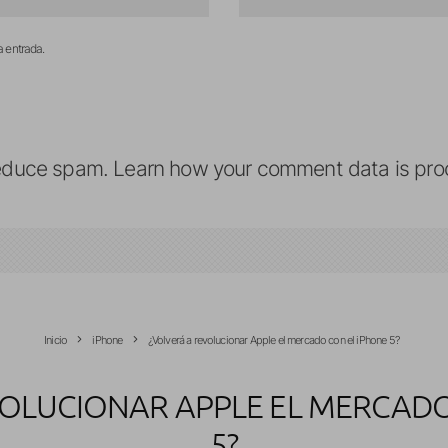
a entrada.
reduce spam.
Learn how your comment data is pro
Inicio
iPhone
¿Volverá a revolucionar Apple el mercado con el iPhone 5?
VOLUCIONAR APPLE EL MERCADO
5?