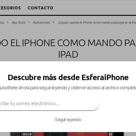
CESORIOS
CONTACTO
icio
App Store
Aplicaciones
Joypad: usando el iPhone como mando para jugar en el iP
O EL IPHONE COMO MANDO PA
IPAD
 (Esfera)
·
Aplicaciones
App Store
iPad
iPhone
iPod Touch
Juegos
·
Descubre más desde EsferaiPhone
uscríbete ahora para seguir leyendo y obtener acceso al archivo complet
ibe tu correo electrónico…
ro creo que hasta ahora no habíamos hablado de e
SUSCRIBIR
 de usar el iPhone/iPod Touch como mando para 
Seguir leyendo