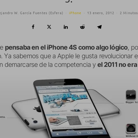
ejandro W. García Fuentes (Esfera)
·
iPhone
·
13 enero, 2012
·
2 Minutos
ue
pensaba en el iPhone 4S como algo lógico
, p
. Ya sabemos que a Apple le gusta revolucionar 
gan demarcarse de la competencia y
el 2011 no er