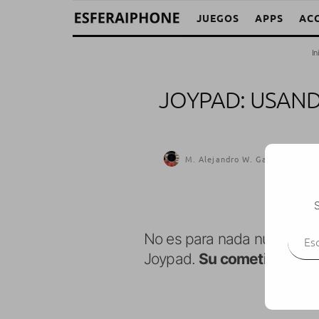
JUEGOS
APPS
AC
In
JOYPAD: USAND
M. Alejandro W. García Fuentes
S
Escr
No es para nada nuevo, pe
Joypad.
Su cometido es el