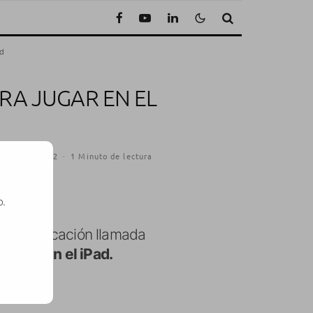
ad
RA JUGAR EN EL
13 enero, 2012
·
1 Minuto de lectura
o.
sta aplicación llamada
SE
jugar en el iPad.