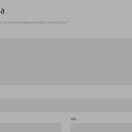
ta
a.
Los campos obligatorios están marcados con
*
Web