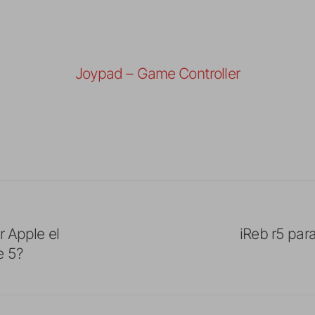
Joypad – Game Controller
r Apple el
iReb r5 pa
e 5?