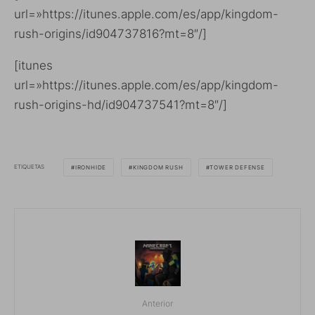
url=»https://itunes.apple.com/es/app/kingdom-
rush-origins/id904737816?mt=8″/]
[itunes
url=»https://itunes.apple.com/es/app/kingdom-
rush-origins-hd/id904737541?mt=8″/]
ETIQUETAS
IRONHIDE
KINGDOM RUSH
TOWER DEFENSE
Anterior