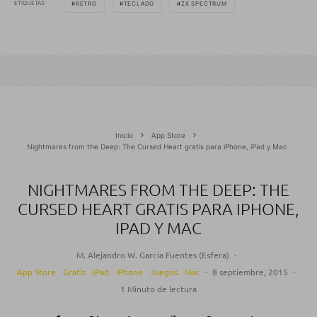
ETIQUETAS
RETRO
TECLADO
ZX SPECTRUM
Inicio
App Store
Nightmares from the Deep: The Cursed Heart gratis para iPhone, iPad y Mac
NIGHTMARES FROM THE DEEP: THE
CURSED HEART GRATIS PARA IPHONE,
IPAD Y MAC
M. Alejandro W. García Fuentes (Esfera)
·
App Store
Gratis
iPad
iPhone
Juegos
Mac
·
8 septiembre, 2015
·
1 Minuto de lectura