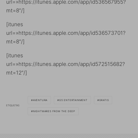
url=»https://itunes.apple.com/app/id536567955?
mt=8″/]
[itunes
url=»https://itunes.apple.com/app/id536573701?
mt=8″/]
[itunes
url=»https://itunes.apple.com/app/id572515682?
mt=12″/]
AVENTURA
G5 ENTERTAINMENT
GRATIS
ETIQUETAS
NIGHTMARES FROM THE DEEP