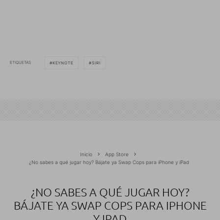
ETIQUETAS
KEYNOTE
SIRI
Inicio
App Store
¿No sabes a qué jugar hoy? Bájate ya Swap Cops para iPhone y iPad
¿NO SABES A QUÉ JUGAR HOY?
BÁJATE YA SWAP COPS PARA IPHONE
Y IPAD