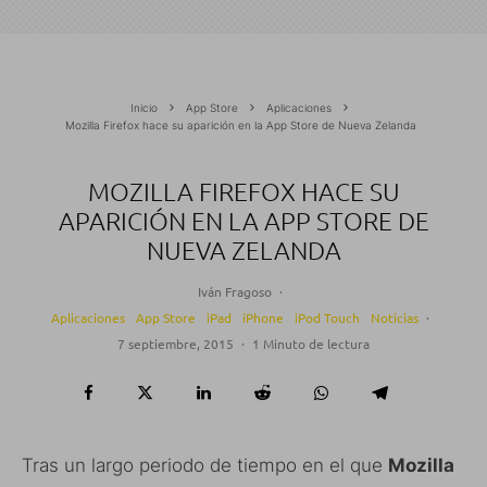
Inicio
App Store
Aplicaciones
Mozilla Firefox hace su aparición en la App Store de Nueva Zelanda
MOZILLA FIREFOX HACE SU
APARICIÓN EN LA APP STORE DE
NUEVA ZELANDA
Iván Fragoso
·
Aplicaciones
App Store
iPad
iPhone
iPod Touch
Noticias
·
7 septiembre, 2015
·
1 Minuto de lectura
Tras un largo periodo de tiempo en el que
Mozilla