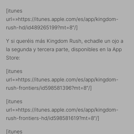
[itunes
url=»https://itunes.apple.com/es/app/kingdom-
rush-hd/id489265199?mt=8″/]
Y si queréis más Kingdom Rush, echadle un ojo a
la segunda y tercera parte, disponibles en la App
Store:
[itunes
url=»https://itunes.apple.com/es/app/kingdom-
rush-frontiers/id598581396?mt=8″/]
[itunes
url=»https://itunes.apple.com/es/app/kingdom-
rush-frontiers-hd/id598581619?mt=8″/]
[itunes