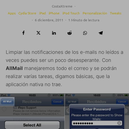
CostaXtreme
·
Apps
Cydia Store
iPad
iPhone
iPod Touch
Personalización
Tweaks
·
6 diciembre, 2011
·
1 Minuto de lectura
Limpiar las notificaciones de los e-mails no leídos a
veces puedes ser un poco desesperante. Con
AllMail
manejaremos todo el correo y se podrán
realizar varías tareas, digamos básicas, que la
aplicación nativa no trae.