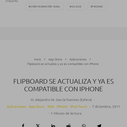
ETIQUETAS
CONFIGURACIÓN IDEAL
ICLOUD
TWEAKS
Inicio
App Store
Aplicaciones
Flipboard se actualiza y ya es compatible con iPhone
FLIPBOARD SE ACTUALIZA Y YA ES
COMPATIBLE CON IPHONE
M. Alejandro W. García Fuentes (Esfera)
·
Aplicaciones
App Store
iPad
iPhone
iPod Touch
·
7 diciembre, 2011
·
1 Minuto de lectura