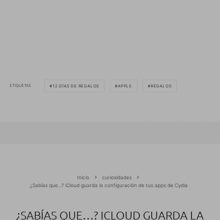
ETIQUETAS
12 DÍAS DE REGALOS
APPLE
REGALOS
Inicio
curiosidades
¿Sabías que…? iCloud guarda la configuración de tus apps de Cydia
¿SABÍAS QUE…? ICLOUD GUARDA LA