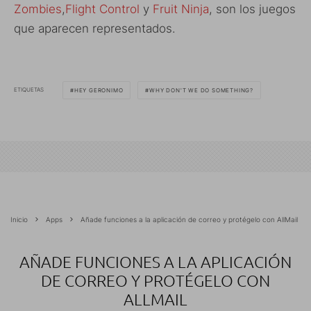
Zombies
,
Flight Control
y
Fruit Ninja
, son los juegos
que aparecen representados.
ETIQUETAS
HEY GERONIMO
WHY DON'T WE DO SOMETHING?
Inicio
Apps
Añade funciones a la aplicación de correo y protégelo con AllMail
AÑADE FUNCIONES A LA APLICACIÓN
DE CORREO Y PROTÉGELO CON
ALLMAIL