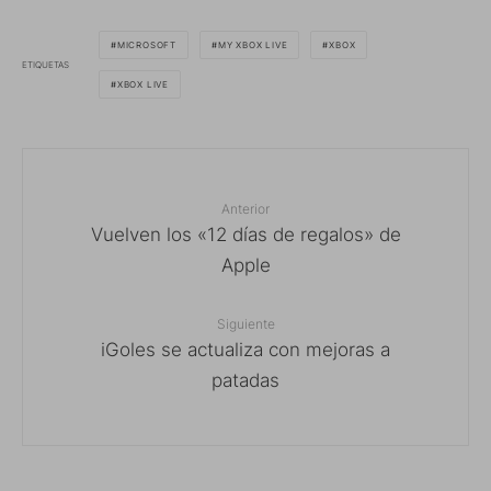
MICROSOFT
MY XBOX LIVE
XBOX
ETIQUETAS
XBOX LIVE
Anterior
Vuelven los «12 días de regalos» de
Apple
Siguiente
iGoles se actualiza con mejoras a
patadas