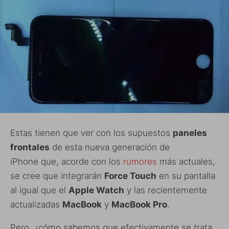
Estas tienen que ver con los supuestos
paneles
frontales
de esta nueva generación de
iPhone que, acorde con los
rumores
más actuales,
se cree que integrarán
Force Touch
en su pantalla
al igual que el
Apple Watch
y las recientemente
actualizadas
MacBook
y
MacBook Pro
.
Pero, ¿cómo sabemos que efectivamente se trata