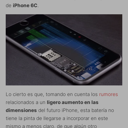
de
iPhone 6C
.
Lo cierto es que, tomando en cuenta los
rumores
relacionados a un
ligero aumento en las
dimensiones
del futuro iPhone, esta batería no
tiene la pinta de llegarse a incorporar en este
mismo a menos claro, de que algún otro