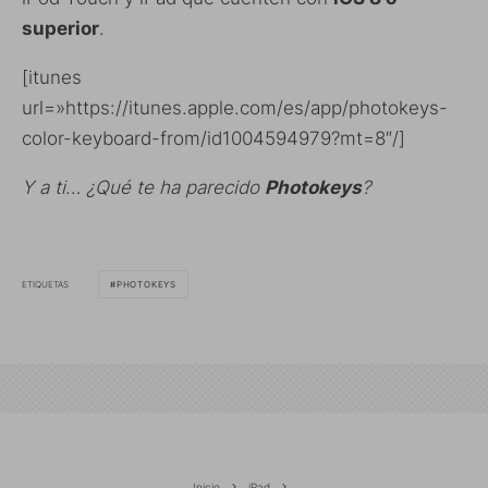
superior
.
[itunes
url=»https://itunes.apple.com/es/app/photokeys-
color-keyboard-from/id1004594979?mt=8″/]
Y a ti… ¿Qué te ha parecido
Photokeys
?
ETIQUETAS
PHOTOKEYS
Inicio
iPad