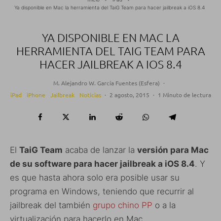
Ya disponible en Mac la herramienta del TaiG Team para hacer jailbreak a iOS 8.4
YA DISPONIBLE EN MAC LA
HERRAMIENTA DEL TAIG TEAM PARA
HACER JAILBREAK A IOS 8.4
M. Alejandro W. García Fuentes (Esfera)
·
iPad
iPhone
Jailbreak
Noticias
·
2 agosto, 2015
·
1 Minuto de lectura
El
TaiG Team
acaba de lanzar la
versión para Mac
de su software para hacer jailbreak a iOS 8.4
. Y
es que hasta ahora solo era posible usar su
programa en Windows, teniendo que recurrir al
jailbreak del también
grupo chino PP
o a la
virtualización para hacerlo en Mac.