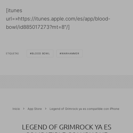
[itunes
url=»https://itunes.apple.com/es/app/blood-
bowl/id885017273?mt=8″/]
ETIQUETAS
BLOOD BOWL
WARHAMMER
Inicio
App Store
Legend of Grimrock ya es compatible con iPhone
LEGEND OF GRIMROCK YA ES