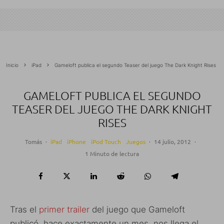
Inicio
iPad
Gameloft publica el segundo Teaser del juego The Dark Knight Rises
GAMELOFT PUBLICA EL SEGUNDO
TEASER DEL JUEGO THE DARK KNIGHT
RISES
Tomás
·
iPad
iPhone
iPod Touch
Juegos
·
14 julio, 2012
·
1 Minuto de lectura
Tras el
primer trailer
del juego que Gameloft
publicó, hace exactamente un mes, nos llega el