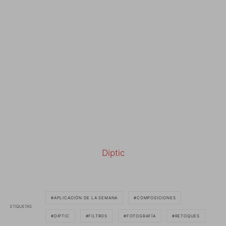
Diptic
APLICACIÓN DE LA SEMANA
COMPOSICIONES
ETIQUETAS
DIPTIC
FILTROS
FOTOGRAFÍA
RETOQUES