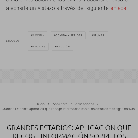
a echarle un vistazo a través del siguiente
enlace
.
COCINA
COMIDA Y BEBIDAS
ITUNES
ETIQUETAS
RECETAS
SECCIÓN
Inicio
App Store
Aplicaciones
Grandes Estadios: aplicación que recoge información sobre los estadios más significativos
GRANDES ESTADIOS: APLICACIÓN QUE
RECOGE INFORMACIÓN SOBRE LOS