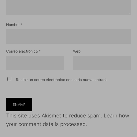
Nombre
*
Correo electrónico
*
Web
Recibir un correo electrónico con cada nueva entrada.
This site uses Akismet to reduce spam.
Learn how
your comment data is processed.