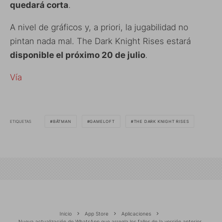
quedará corta
.
A nivel de gráficos y, a priori, la jugabilidad no
pintan nada mal. The Dark Knight Rises estará
disponible el próximo 20 de julio
.
Vía
ETIQUETAS
BÁTMAN
GAMELOFT
THE DARK KNIGHT RISES
Inicio
App Store
Aplicaciones
Nueva actualización de WhatsApp que arregla los fallos de la versión anterior