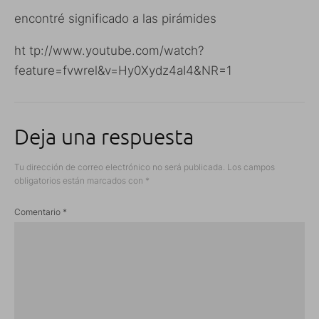
encontré significado a las pirámides
ht tp://www.youtube.com/watch?
feature=fvwrel&v=Hy0Xydz4aI4&NR=1
Deja una respuesta
Tu dirección de correo electrónico no será publicada.
Los campos
obligatorios están marcados con
*
Comentario
*