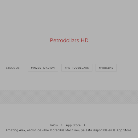
Petrodollars HD
ETIQUETAS
INVESTIGACIÓN
PETRODOLLARS
PRUEBAS
Inicio
App Store
Amazing Alex, el clon de «The Incredible Machine», ya está disponible en la App Store