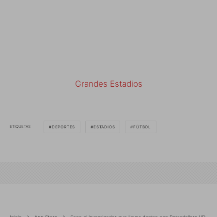
Grandes Estadios
ETIQUETAS
DEPORTES
ESTADIOS
FÚTBOL
Inicio
App Store
Saca el investigador que llevas dentro con Petrodollars HD