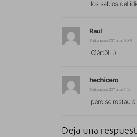
los sabios del i
Raul
16 diciembre, 2011 a las 13:36
Cìértö!! :)
hechicero
16 diciembre, 2011 a las 14:25
pero se restaur
Deja una respues