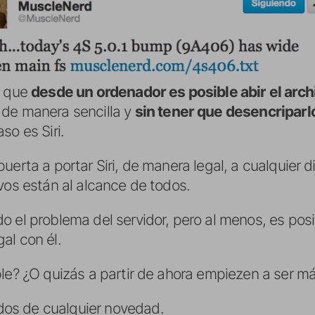
s que
desde un ordenador es posible abir el arch
de manera sencilla y
sin tener que desencriparl
so es Siri.
uerta a portar Siri, de manera legal, a cualquier d
vos están al alcance de todos.
o el problema del servidor, pero al menos, es pos
al con él.
ple? ¿O quizás a partir de ahora empiezen a ser m
os de cualquier novedad.