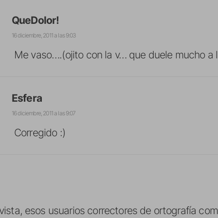
QueDolor!
16 diciembre, 2011 a las 9:03
Me vaso….(ojito con la v… que duele mucho a
Esfera
16 diciembre, 2011 a las 9:07
Corregido :)
 vista, esos usuarios correctores de ortografía co