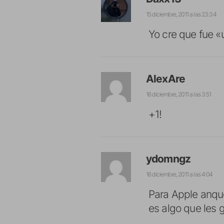
15 diciembre, 2011 a las 23:34
Yo cre que fue «
AlexAre
16 diciembre, 2011 a las 3:51
+1!
ydomngz
16 diciembre, 2011 a las 4:04
Para Apple anque
es algo que les 