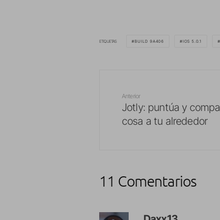
ETIQUETAS
BUILD 9A406
IOS 5.0.1
Anterior
Jotly: puntúa y compa
cosa a tu alrededor
11 Comentarios
Daxx13