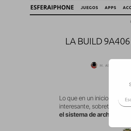
JUEGOS
APPS
AC
LA BUILD 9A406 
M. Alejandro W. G
S
Escr
Lo que en un inicio parecía
interesante, sobretodo para
el sistema de archivos del