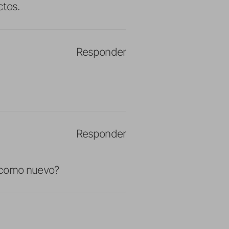
ctos.
Responder
Responder
a como nuevo?