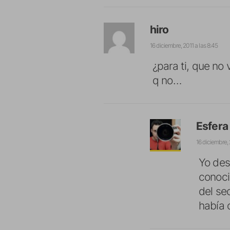
hiro
16 diciembre, 2011 a las 8:45
¿para ti, que no
q no…
Esfera
16 diciembre, 
Yo des
conoci
del se
había 