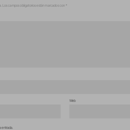
a.
Los campos obligatorios están marcados con
*
Web
a entrada.