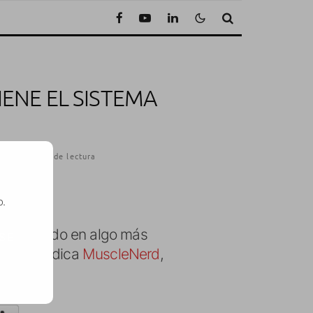
TIENE EL SISTEMA
1
·
1 Minuto de lectura
o.
 convertido en algo más
SE
e según indica
MuscleNerd
,