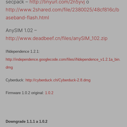
secpack –
http://tinyurl.com/2n5yvj
o
http://www.2shared.com/file/2380025/48cf816c/b
aseband-flash.html
AnySIM 1.02 –
http://www.deadbeef.cn/files/anySIM_102.zip
INdependence 1.2.1:
http://independence.googlecode.com/files/iNdependence_v1.2.1a_bin.
dmg
Cyberduck:
http://cyberduck.ch/Cyberduck-2.8.dmg
Firmware 1.0.2 original:
1.0.2
Downgrade 1.1.1 a 1.0.2