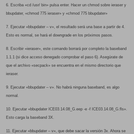
6. Escriba «cd /usr/ bin» pulsa enter. Hacer un chmod sobre ieraser y
bbupdater, «chmod 775 ieraser» y «chmod 775 bbupdater»
7. Ejecutar «bbupdater – v», el resultado será una base a partir de 4.
Esto es normal, se hará el downgrade en los próximos pasos.
8. Escribir «ieraser», este comando borrará por completo la baseband
1.1.1 (si dice acceso denegado comprobar el paso 6). Asegúrate de
que el archivo «secpack»
se encuentra en el mismo directorio que
ieraser.
9. Ejecutar «bbupdater – v». No habrá ninguna baseband, es algo
normal.
10. Ejecutar «bbupdater ICE03.14.08_G.eep -e -f ICE03.14.08_G.fls».
Esto carga la baseband 3X.
11. Ejecutar «bbupdater – v», que debe sacar la versión 3x. Ahora se