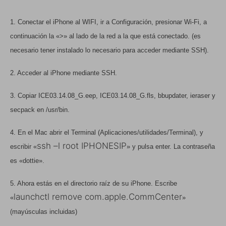
1. Conectar el iPhone al WIFI, ir a Configuración, presionar Wi-Fi, a
continuación la «>» al lado de la red a la que está conectado. (es
necesario tener instalado lo necesario para acceder mediante SSH).
2. Acceder al iPhone mediante SSH.
3. Copiar ICE03.14.08_G.eep, ICE03.14.08_G.fls, bbupdater, ieraser y
secpack en /usr/bin.
4. En el Mac abrir el Terminal (Aplicaciones/utilidades/Terminal), y
ssh –l root IPHONESIP
escribir «
» y pulsa enter. La contraseña
es «dottie».
5. Ahora estás en el directorio raíz de su iPhone. Escribe
launchctl remove com.apple.CommCenter
«
»
(mayúsculas incluidas)