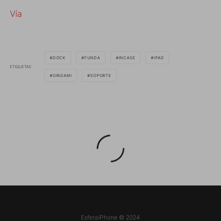
Vía
DOCK
FUNDA
INCASE
IPAD
ETIQUETAS
ORIGAMI
SOPORTE
EsferaiPhone © 2024