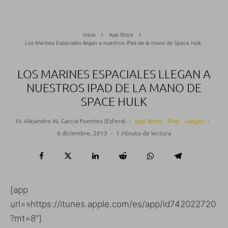
Inicio
App Store
Los Marines Espaciales llegan a nuestros iPad de la mano de Space Hulk
LOS MARINES ESPACIALES LLEGAN A
NUESTROS IPAD DE LA MANO DE
SPACE HULK
M. Alejandro W. García Fuentes (Esfera)
·
App Store
iPad
Juegos
·
6 diciembre, 2013
·
1 Minuto de lectura
[app
url=»https://itunes.apple.com/es/app/id742022720
?mt=8″]