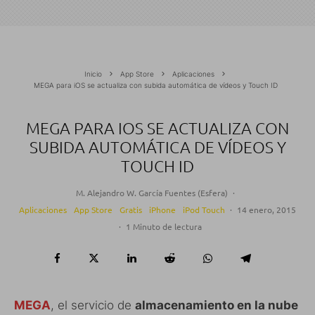
Inicio
App Store
Aplicaciones
MEGA para iOS se actualiza con subida automática de vídeos y Touch ID
MEGA PARA IOS SE ACTUALIZA CON
SUBIDA AUTOMÁTICA DE VÍDEOS Y
TOUCH ID
M. Alejandro W. García Fuentes (Esfera)
·
Aplicaciones
App Store
Gratis
iPhone
iPod Touch
·
14 enero, 2015
·
1 Minuto de lectura
MEGA
, el servicio de
almacenamiento en la nube