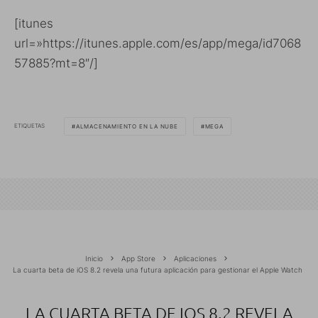
[itunes
url=»https://itunes.apple.com/es/app/mega/id7068
57885?mt=8″/]
ETIQUETAS
ALMACENAMIENTO EN LA NUBE
MEGA
Inicio
App Store
Aplicaciones
La cuarta beta de iOS 8.2 revela una futura aplicación para gestionar el Apple Watch
LA CUARTA BETA DE IOS 8.2 REVELA