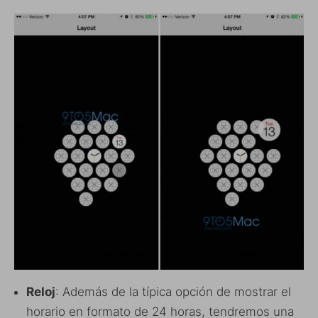
Reloj
: Además de la típica opción de mostrar el
horario en formato de 24 horas, tendremos una