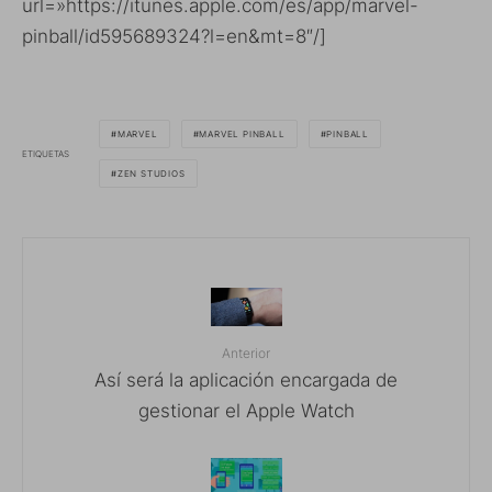
url=»https://itunes.apple.com/es/app/marvel-
pinball/id595689324?l=en&mt=8″/]
MARVEL
MARVEL PINBALL
PINBALL
ETIQUETAS
ZEN STUDIOS
Anterior
Así será la aplicación encargada de
gestionar el Apple Watch