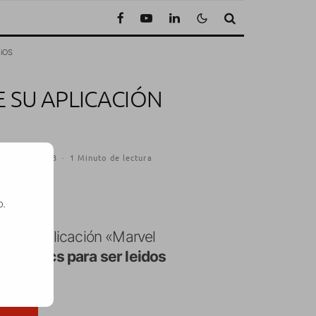
 iOS
 SU APLICACIÓN
1 marzo, 2013
·
1 Minuto de lectura
o.
gar la aplicación «Marvel
SE
0 cómics para ser leidos