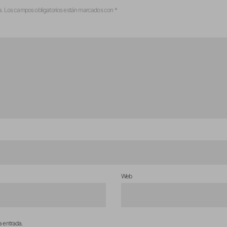
a.
Los campos obligatorios están marcados con
*
Web
a entrada.