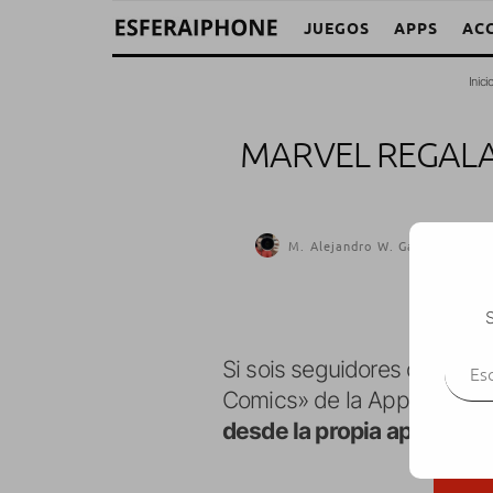
JUEGOS
APPS
AC
Inici
MARVEL REGALA
M. Alejandro W. García Fuentes
S
Escr
Si sois seguidores de Marve
Comics» de la App Store. 
desde la propia app
, tant