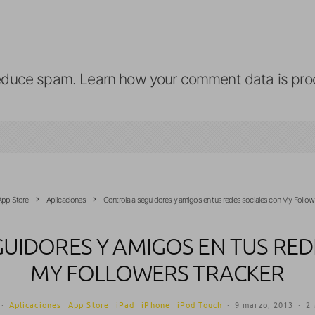
reduce spam.
Learn how your comment data is pro
App Store
Aplicaciones
Controla a seguidores y amigos en tus redes sociales con My Follow
UIDORES Y AMIGOS EN TUS RED
MY FOLLOWERS TRACKER
·
Aplicaciones
App Store
iPad
iPhone
iPod Touch
·
9 marzo, 2013
·
2 