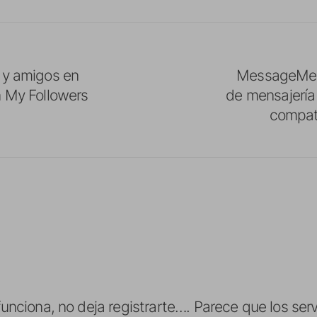
 y amigos en
MessageMe, 
n My Followers
de mensajería 
compati
unciona, no deja registrarte…. Parece que los ser