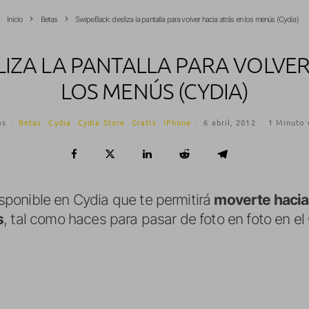
Inicio
Betas
SwipeBack: desliza la pantalla para volver hacia atrás en los menús (Cydia)
LIZA LA PANTALLA PARA VOLVER
LOS MENÚS (CYDIA)
ás
·
Betas
Cydia
Cydia Store
Gratis
iPhone
·
6 abril, 2012
·
1 Minuto 
sponible en Cydia que te permitirá
moverte hacia
s
, tal como haces para pasar de foto en foto en el