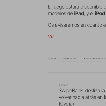
El juego estará disponible
modelos de
iPad
, y el
iPod
Os avisaremos en cuanto es
Vía
ETIQUETAS
MAX PAYNE
ROCKSTAR GAMES
Anterior
SwipeBack: desliza la
volver hacia atrás en
(Cydia)