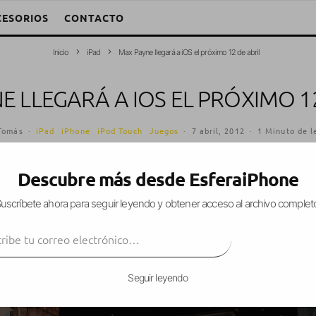
CESORIOS
CONTACTO
Inicio
iPad
Max Payne llegará a iOS el próximo 12 de abril
E LLEGARÁ A IOS EL PRÓXIMO 12
Tomás
·
iPad
iPhone
iPod Touch
Juegos
·
7 abril, 2012
·
1 Minuto de l
Descubre más desde EsferaiPhone
uscríbete ahora para seguir leyendo y obtener acceso al archivo complet
ado que lanzará
Max Payne
el próximo 12 de abril
ibe tu correo electrónico…
SUSCRIBIR
Seguir leyendo