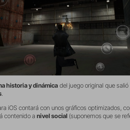
a historia y dinámica
del juego original que sali
s
.
para iOS contará con unos gráficos optimizados, c
rá contenido a
nivel social
(suponemos que se refe