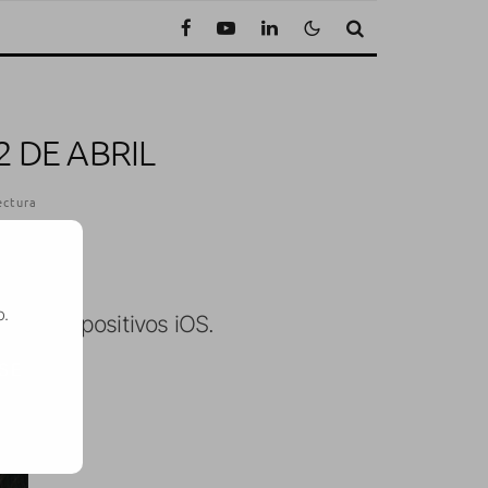
 DE ABRIL
ectura
o.
 para dispositivos iOS.
SE