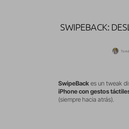
SWIPEBACK: DES
Tom
SwipeBack
es un tweak di
iPhone con gestos táctile
(siempre hacia atrás).