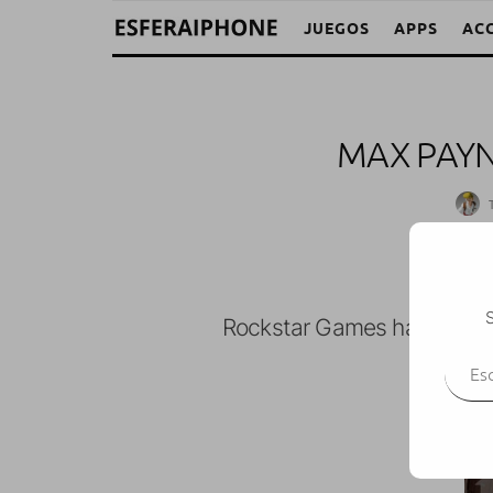
JUEGOS
APPS
AC
MAX PAYN
S
Rockstar Games ha anunci
Escr