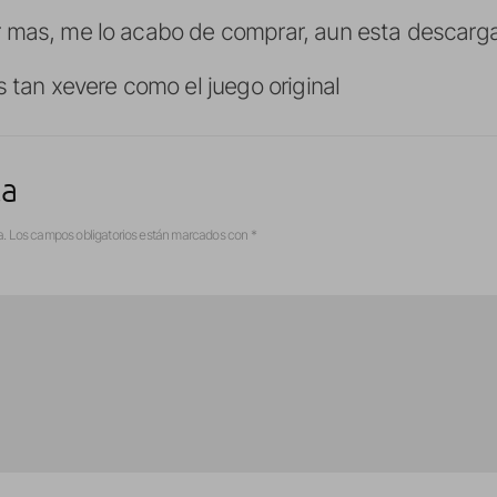
 mas, me lo acabo de comprar, aun esta descarg
s tan xevere como el juego original
ta
a.
Los campos obligatorios están marcados con
*