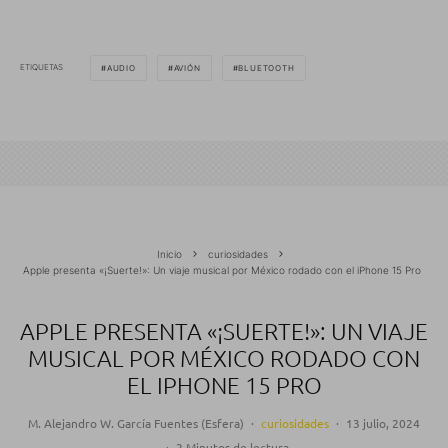
ETIQUETAS
AUDIO
AVIÓN
BLUETOOTH
Inicio
curiosidades
Apple presenta «¡Suerte!»: Un viaje musical por México rodado con el iPhone 15 Pro
APPLE PRESENTA «¡SUERTE!»: UN VIAJE
MUSICAL POR MÉXICO RODADO CON
EL IPHONE 15 PRO
M. Alejandro W. García Fuentes (Esfera)
·
curiosidades
·
13 julio, 2024
·
2 Minutos de lectura