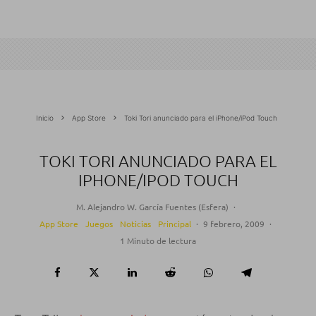
Inicio
App Store
Toki Tori anunciado para el iPhone/iPod Touch
TOKI TORI ANUNCIADO PARA EL
IPHONE/IPOD TOUCH
M. Alejandro W. García Fuentes (Esfera)
·
App Store
Juegos
Noticias
Principal
·
9 febrero, 2009
·
1 Minuto de lectura