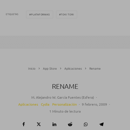
ETIQUETAS
PLATAFORMAS
TOKI TORI
Inicio
App Store
Aplicaciones
Rename
RENAME
M. Alejandro W. García Fuentes (Esfera)
·
Aplicaciones
Cydia
Personalización
·
9 febrero, 2009
·
1 Minuto de lectura