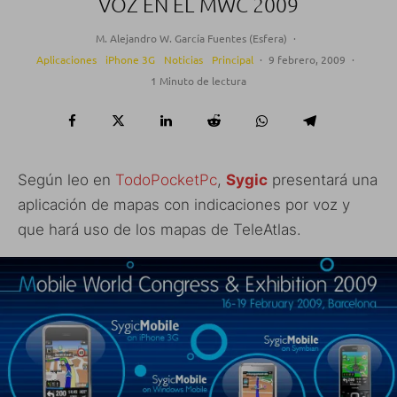
VOZ EN EL MWC 2009
M. Alejandro W. García Fuentes (Esfera)
·
Aplicaciones
iPhone 3G
Noticias
Principal
·
9 febrero, 2009
·
1 Minuto de lectura
Según leo en
TodoPocketPc
,
Sygic
presentará una
aplicación de mapas con indicaciones por voz y
que hará uso de los mapas de TeleAtlas.