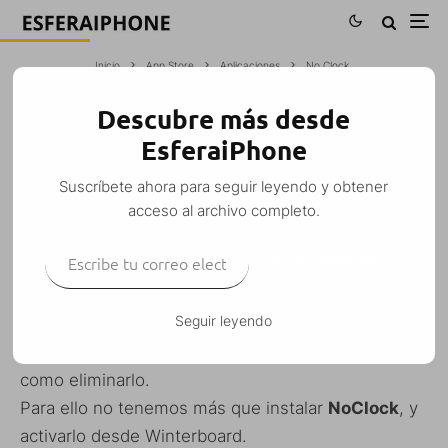
Inicio
App Store
Aplicaciones
No Clock
Descubre más desde
NO CLOCK
EsferaiPhone
M. Alejandro W. García Fuentes (Esfera)
·
Suscríbete ahora para seguir leyendo y obtener
Aplicaciones
Cydia
iPhone
iPhone 3G
iPod Touch
·
10 febrero, 2009
acceso al archivo completo.
·
1 Minuto de lectura
Escribe tu correo electrónico…
SUSCRIBIRSE
Seguir leyendo
Si ayer os mostrábamos como
desplazar el reloj
a
la derecha de la barra superior, hoy os mostramos
como eliminarlo.
Para ello no tenemos más que instalar
NoClock
, y
activarlo desde Winterboard.