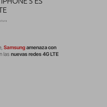
IPHONE 5 ES
TE
ctura
e,
Samsung
amenaza con
n las
nuevas redes 4G LTE