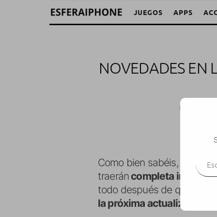
JUEGOS
APPS
AC
NOVEDADES EN LA
Tomás
S
Escr
Como bien sabéis, tanto la
traerán
completa integrac
todo después de que Apple 
la próxima actualización 