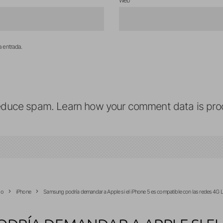
Web
a entrada.
reduce spam.
Learn how your comment data is pro
io
iPhone
Samsung podría demandar a Apple si el iPhone 5 es compatible con las redes 4G 