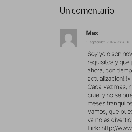
Un comentario
Max
12 septiembre, 2012 a las 14:26
Soy yo o son no
requisitos y que 
ahora, con tiemp
actualización!!!».
Cada vez mas, me
cruel y no se pu
meses tranquilos
Vamos, que pueda
ya no es diverti
Link:
http://ww