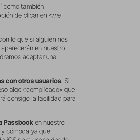
sí como también
ción de clicar en
«me
 con lo que si alguien nos
 aparecerán en nuestro
odremos aceptar una
as con otros usuarios
. Si
ceso algo «complicado» que
á consigo la facilidad para
 a Passbook
en nuestro
te y cómoda ya que
de iOS para usarla desde