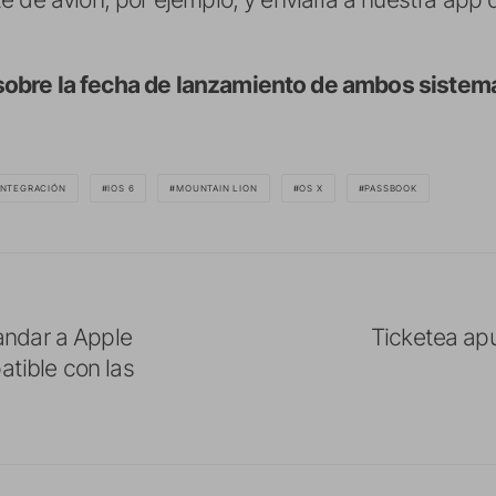
obre la fecha de lanzamiento de ambos sistema
INTEGRACIÓN
IOS 6
MOUNTAIN LION
OS X
PASSBOOK
ndar a Apple
Ticketea ap
atible con las