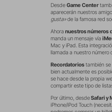
Desde
Game Center
tambi
aparecerán nuestros amigo
gusta»
de la famosa red soc
Ahora
nuestros números de
manda un mensaje vía
iMe
Mac y iPad. Esta integraci
llamada a nuestro número d
Recordatorios
también se 
bien actualmente es posibl
se hace desde la propia web
compartir este tipo de lista
Por último, desde
Safari y 
iPhone/iPod Touch (necesit
podremos comprar un billet