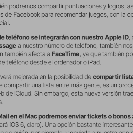
én podremos compartir puntuaciones y logros, a
s de Facebook para recomendar juegos, con la op
ial.
 teléfono se integrarán con nuestro Apple ID
,
ssage
a nuestro número de teléfono, también nos
ón también afecta a
FaceTime
, ya que también p
e teléfono desde el ordenador o iPad.
verá mejorada en la posibilidad de
compartir list
e compartir una lista entre más gente, es un pro
 de iCloud. Sin embargo, esta nueva versión traer
s.
Mail en el Mac podremos enviar tickets o bonos
ará iOS 6, claro). Una opción bastante interesan
e de avión, por ejemplo, y enviarla a nuestra app 