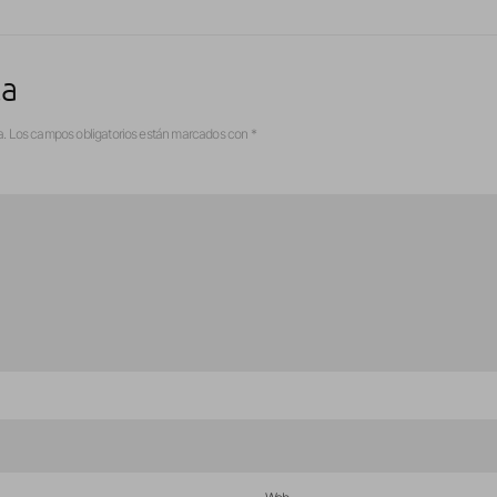
ta
a.
Los campos obligatorios están marcados con
*