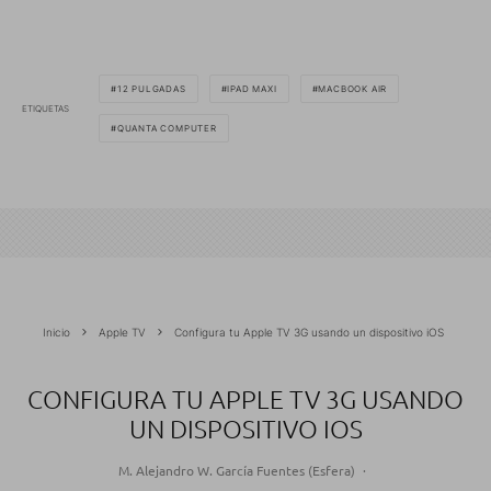
12 PULGADAS
IPAD MAXI
MACBOOK AIR
ETIQUETAS
QUANTA COMPUTER
Inicio
Apple TV
Configura tu Apple TV 3G usando un dispositivo iOS
CONFIGURA TU APPLE TV 3G USANDO
UN DISPOSITIVO IOS
M. Alejandro W. García Fuentes (Esfera)
·