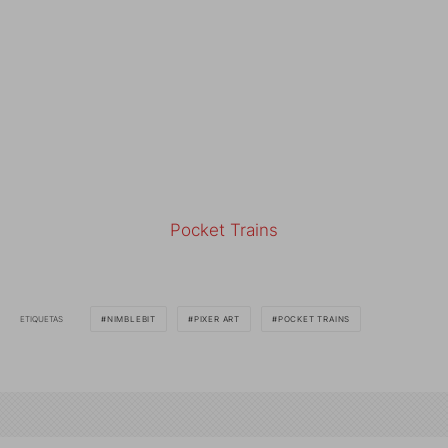
Pocket Trains
ETIQUETAS
NIMBLEBIT
PIXER ART
POCKET TRAINS