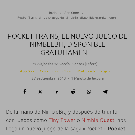
Inicio
App Store
Pocket Trains, el nuevo juego de NimbleBit, disponible gratuitamente
POCKET TRAINS, EL NUEVO JUEGO DE
NIMBLEBIT, DISPONIBLE
GRATUITAMENTE
M. Alejandro W. García Fuentes (Esfera)
·
App Store
Gratis
iPad
iPhone
iPod Touch
Juegos
·
27 septiembre, 2013
·
1 Minuto de lectura
De la mano de NimbleBit, y después de triunfar
con juegos como
Tiny Tower
o
Nimble Quest
, nos
llega un nuevo juego de la saga «Pocket»:
Pocket