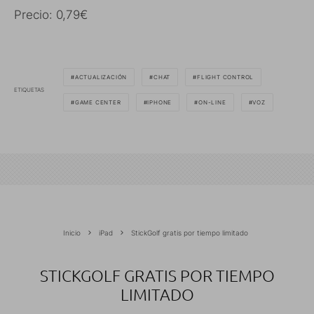
Precio: 0,79€
ACTUALIZACIÓN
CHAT
FLIGHT CONTROL
ETIQUETAS
GAME CENTER
IPHONE
ON-LINE
VOZ
Inicio
iPad
StickGolf gratis por tiempo limitado
STICKGOLF GRATIS POR TIEMPO
LIMITADO