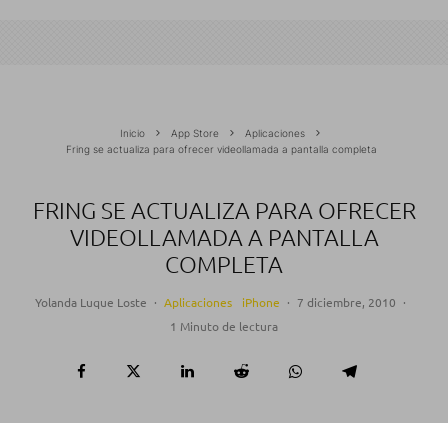
Inicio
App Store
Aplicaciones
Fring se actualiza para ofrecer videollamada a pantalla completa
FRING SE ACTUALIZA PARA OFRECER
VIDEOLLAMADA A PANTALLA
COMPLETA
Yolanda Luque Loste
·
Aplicaciones
iPhone
·
7 diciembre, 2010
·
1 Minuto de lectura
Fring
, una de las más populares aplicaciones para