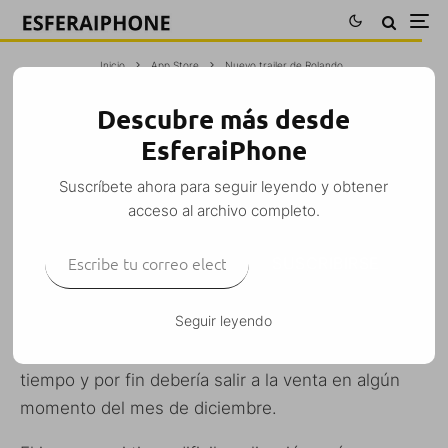
Inicio
App Store
Nuevo trailer de Rolando
Descubre más desde
NUEVO TRAILER DE ROLANDO
EsferaiPhone
M. Alejandro W. García Fuentes (Esfera)
·
Suscríbete ahora para seguir leyendo y obtener
App Store
iPhone
iPhone 3G
Juegos
Noticias
·
25 noviembre, 2008
acceso al archivo completo.
·
1 Minuto de lectura
Escribe tu correo electrónico…
SUSCRIBIRSE
Seguir leyendo
Rolando
es un juego del que ya hemos hablado en
alguna ocasión. Fué anunciado hace bastante
tiempo y por fin debería salir a la venta en algún
momento del mes de diciembre.