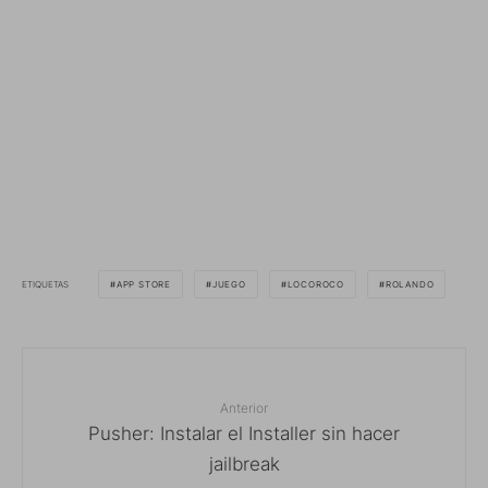
ETIQUETAS
APP STORE
JUEGO
LOCOROCO
ROLANDO
Anterior
Pusher: Instalar el Installer sin hacer
jailbreak