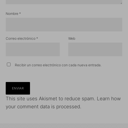
Nombre
*
Correo electrónico
*
Web
Recibir un correo electrónico con cada nueva entrada.
This site uses Akismet to reduce spam.
Learn how
your comment data is processed.