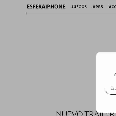
JUEGOS
APPS
AC
S
Escr
NUEVO TRAILER