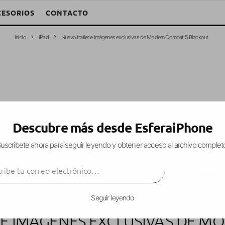
CESORIOS
CONTACTO
Inicio
iPad
Nuevo trailer e imágenes exclusivas de Modern Combat 5 Blackout
Descubre más desde EsferaiPhone
uscríbete ahora para seguir leyendo y obtener acceso al archivo complet
ibe tu correo electrónico…
SUSCRIBIR
Seguir leyendo
 E IMÁGENES EXCLUSIVAS DE M