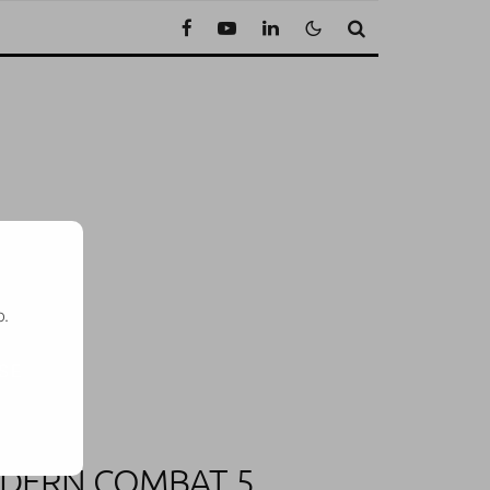
o.
SE
ODERN COMBAT 5