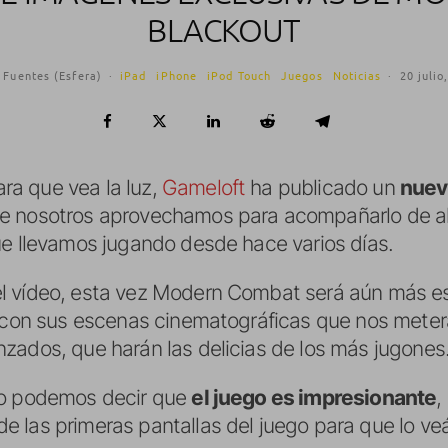
BLACKOUT
 Fuentes (Esfera)
·
iPad
iPhone
iPod Touch
Juegos
Noticias
·
20 julio
a que vea la luz,
Gameloft
ha publicado un
nuevo
que nosotros aprovechamos para acompañarlo de a
que llevamos jugando desde hace varios días.
l vídeo, esta vez Modern Combat será aún más e
o con sus escenas cinematográficas que nos meterá
zados, que harán las delicias de los más jugones
do podemos decir que
el juego es impresionante
,
 las primeras pantallas del juego para que lo ve