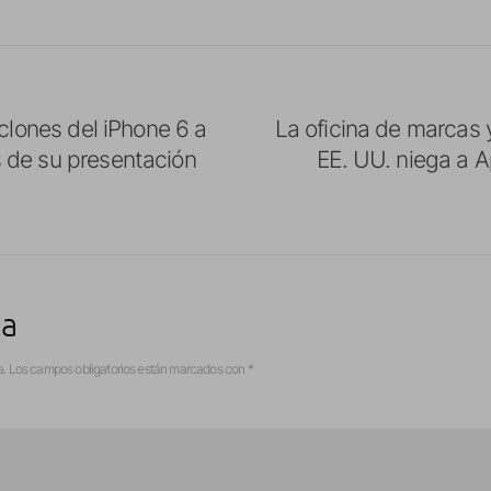
 clones del iPhone 6 a
La oficina de marcas 
de su presentación
EE. UU. niega a A
ta
a.
Los campos obligatorios están marcados con
*