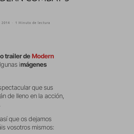
, 2014
·
1 Minuto de lectura
 trailer de
Modern
lgunas i
mágenes
spectacular que sus
n de lleno en la acción,
.
 así que os dejamos
áis vosotros mismos: