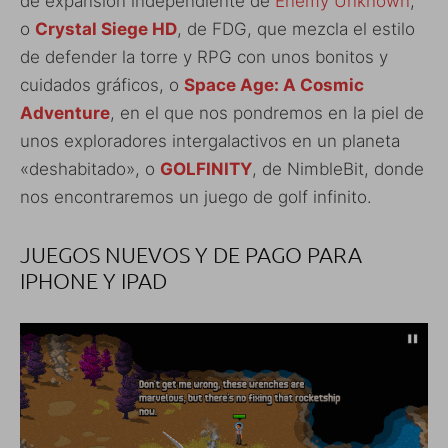
de expansión independiente de
Enemy Unknown
,
o
Crystal Siege HD
, de FDG, que mezcla el estilo
de defender la torre y RPG con unos bonitos y
cuidados gráficos, o
Space Age: A Cosmic
Adventure
, en el que nos pondremos en la piel de
unos exploradores intergalactivos en un planeta
«deshabitado», o
GOLFINITY
, de
NimbleBit, donde
nos encontraremos un juego de golf infinito.
JUEGOS NUEVOS Y DE PAGO PARA
IPHONE Y IPAD