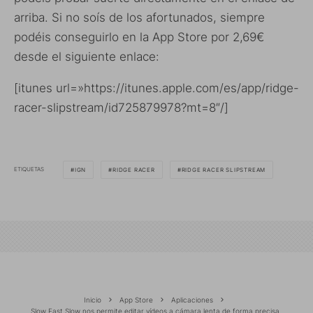
arriba. Si no soís de los afortunados, siempre
podéis conseguirlo en la App Store por 2,69€
desde el siguiente enlace:
[itunes url=»https://itunes.apple.com/es/app/ridge-
racer-slipstream/id725879978?mt=8″/]
ETIQUETAS
IGN
RIDGE RACER
RIDGE RACER SLIPSTREAM
Inicio
App Store
Aplicaciones
Slow Fast Slow nos permite editar vídeos a cámara lenta de forma precisa