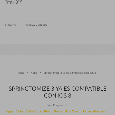
?mt=8″/]
ETIQUETAS
LISTADO JUEGOS
Inicio
Apps
Springtomize 3 ya es compatible con iOS 8
SPRINGTOMIZE 3 YA ES COMPATIBLE
CON IOS 8
Iván Fragoso
·
Apps
Cydia
Cydia Store
iPad
iPhone
iPod Touch
Personalización
·