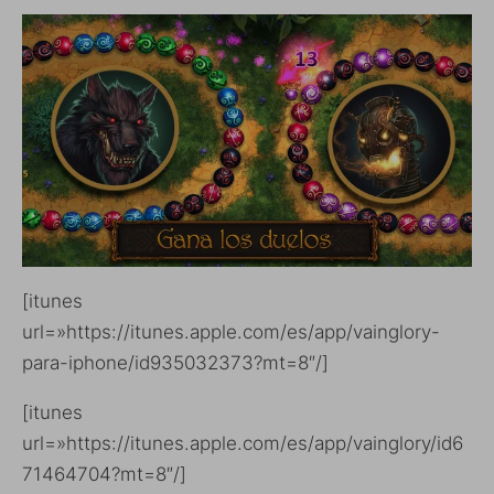
[itunes
url=»https://itunes.apple.com/es/app/vainglory-
para-iphone/id935032373?mt=8″/]
[itunes
url=»https://itunes.apple.com/es/app/vainglory/id6
71464704?mt=8″/]