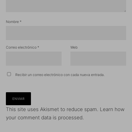
Nombre
*
Correo electrónico
*
Web
Recibir un correo electrónico con cada nueva entrada.
This site uses Akismet to reduce spam.
Learn how
your comment data is processed.