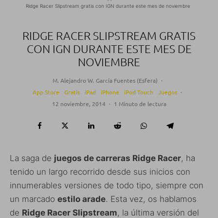
Ridge Racer Slipstream gratis con IGN durante este mes de noviembre
RIDGE RACER SLIPSTREAM GRATIS
CON IGN DURANTE ESTE MES DE
NOVIEMBRE
M. Alejandro W. García Fuentes (Esfera)
·
App Store
Gratis
iPad
iPhone
iPod Touch
Juegos
·
12 noviembre, 2014
·
1 Minuto de lectura
La saga de
juegos de carreras Ridge Racer
, ha
tenido un largo recorrido desde sus inicios con
innumerables versiones de todo tipo, siempre con
un marcado
estilo arade
. Esta vez, os hablamos
de
Ridge Racer Slipstream
, la última versión del