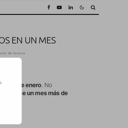
OS EN UN MES
nuto de lectura
o.
el mes de enero
. No
rido darse un mes más de
SE