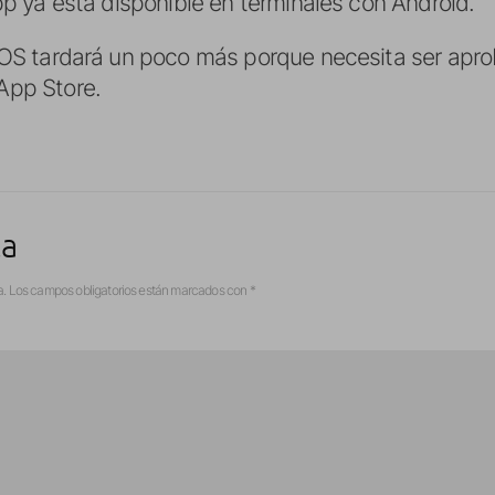
app ya esta disponible en terminales con Android.
iOS tardará un poco más porque necesita ser apr
App Store.
ta
a.
Los campos obligatorios están marcados con
*