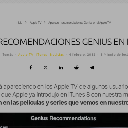
Inicio
Apple TV
Aparecen recomendaciones Genius en el Apple TV
RECOMENDACIONES GENIUS EN E
Tomás
·
Apple TV
iTunes
Noticias
·
4 febrero, 2012
·
1 Minuto de lec
 apareciendo en los Apple TV de algunos usuario
que Apple ya introdujo en iTunes 8 con nuestra m
 en las películas y series que vemos en nuestr