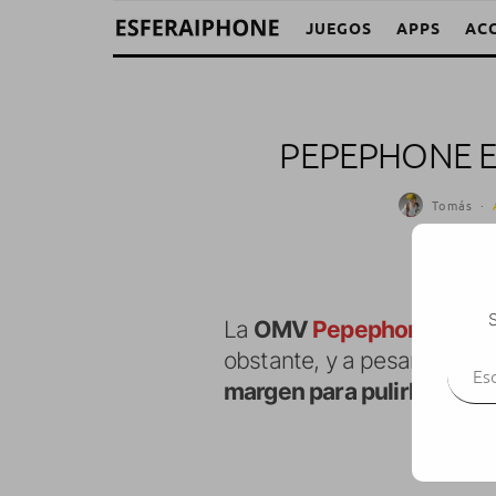
JUEGOS
APPS
AC
PEPEPHONE E
Tomás
·
S
La
OMV
Pepephone
había
Escr
obstante, y a pesar de que 
margen para pulirla y ulti