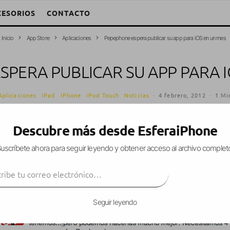
CESORIOS
CONTACTO
Inicio
App Store
Aplicaciones
Pepephone espera publicar su app para iOS en un mes
SPERA PUBLICAR SU APP PARA I
Aplicaciones
iPad
iPhone
iPod Touch
Noticias
·
4 febrero, 2012
·
1 Mi
Descubre más desde EsferaiPhone
uscríbete ahora para seguir leyendo y obtener acceso al archivo complet
 prometido a sus clientes
una app para iOS para 
ibe tu correo electrónico…
ya la tengan lista para su lanzamiento,
han prefe
SUSCRIBIR
marla
.
Seguir leyendo