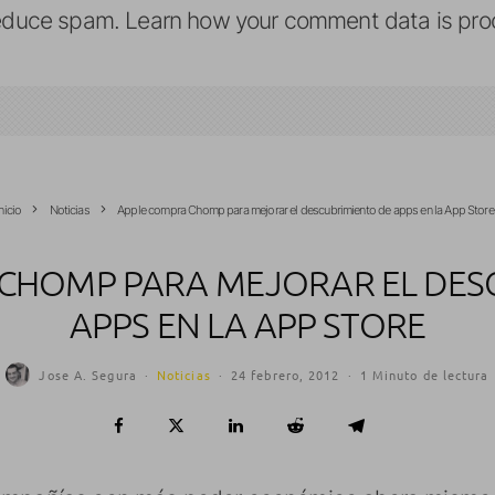
reduce spam.
Learn how your comment data is pro
Inicio
Noticias
Apple compra Chomp para mejorar el descubrimiento de apps en la App Store
CHOMP PARA MEJORAR EL DES
APPS EN LA APP STORE
Jose A. Segura
·
Noticias
·
24 febrero, 2012
·
1 Minuto de lectura