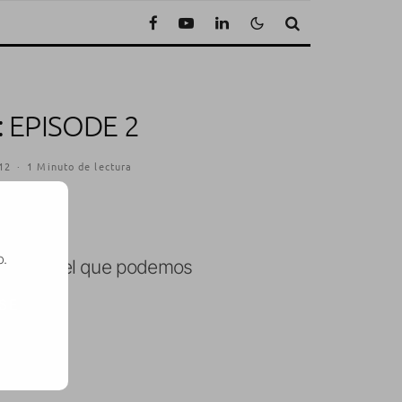
 EPISODE 2
12
·
1 Minuto de lectura
o.
de 2
, en el que podemos
SE