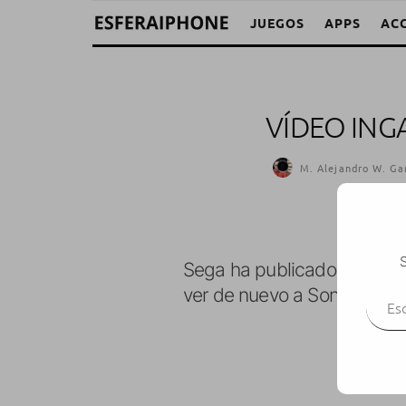
JUEGOS
APPS
AC
VÍDEO ING
M. Alejandro W. Gar
S
Sega ha publicado el prim
Escr
ver de nuevo a Sonic, acom