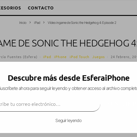
CESORIOS
CONTACTO
Inicio
iPad
Vídeo ingame de Sonic the Hedgehog 4: Episode 2
AME DE SONIC THE HEDGEHOG 4:
cía Fuentes (Esfera)
·
iPad
iPhone
iPod Touch
Juegos
·
24 febrero, 20
Descubre más desde EsferaiPhone
uscríbete ahora para seguir leyendo y obtener acceso al archivo complet
er vídeo ingame de
Sonic the Hedgehog 4
: Episo
ibe tu correo electrónico…
pañado de su fiel compañero Tails.
SUSCRIBIR
Seguir leyendo