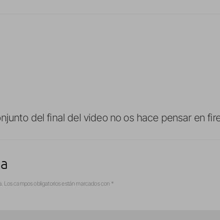
njunto del final del video no os hace pensar en fir
ta
a.
Los campos obligatorios están marcados con
*