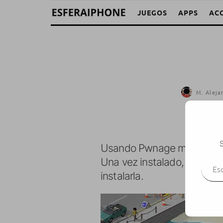
JUEGOS
APPS
AC
M. Aleja
S
Usando Pwnage me he decidi
Escr
Una vez instalado, he obten
instalarla.