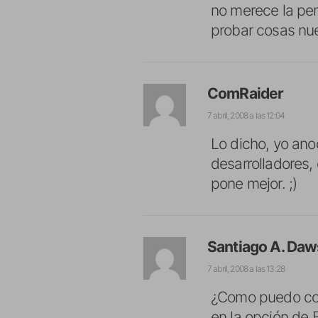
no merece la pe
probar cosas nue
ComRaider
7 abril, 2008 a las 12:04
Lo dicho, yo ano
desarrolladores
pone mejor. ;)
Santiago A. Da
7 abril, 2008 a las 13:28
¿Como puedo cons
en la opción de