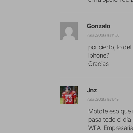
Gonzalo
7 abril, 2008 a las 14:05
por cierto, lo d
iphone?
Gracias
Jnz
7 abril, 2008 a las 16:19
Motote eso que 
pasa todo el dia
WPA-Empresarial 