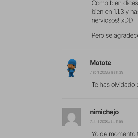
Como bien dices
bien en 1.1.3 y 
nerviosos! xDD
Pero se agradec
Motote
7 abril, 2008 a las 11:39
Te has olvidado
nimichejo
7 abril, 2008 a las 11:55
Yo de momento t