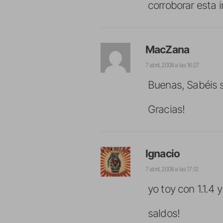
corroborar esta 
MacZana
7 abril, 2008 a las 16:27
Buenas, Sabéis si
Gracias!
Ignacio
7 abril, 2008 a las 17:12
yo toy con 1.1.4 
saldos!