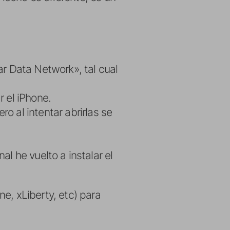
ar Data Network», tal cual
 el iPhone.
o al intentar abrirlas se
nal he vuelto a instalar el
e, xLiberty, etc) para