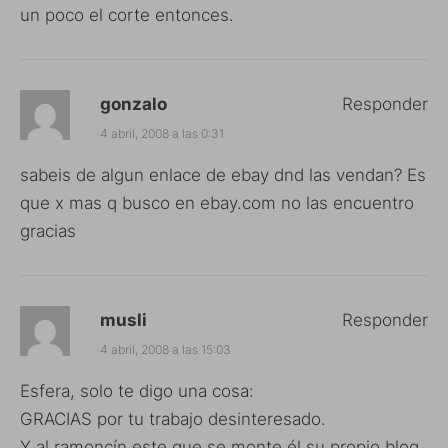
un poco el corte entonces.
gonzalo
Responder
4 abril, 2008 a las 0:31
sabeis de algun enlace de ebay dnd las vendan? Es
que x mas q busco en ebay.com no las encuentro
gracias
musli
Responder
4 abril, 2008 a las 15:03
Esfera, solo te digo una cosa:
GRACIAS por tu trabajo desinteresado.
Y al ramoncín este que se monte él su propio blog