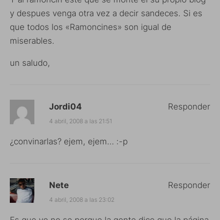
y despues venga otra vez a decir sandeces. Si es
que todos los «Ramoncines» son igual de
miserables.
un saludo,
Jordi04
Responder
4 abril, 2008 a las 21:51
¿convinarlas? ejem, ejem… :-p
Nete
Responder
4 abril, 2008 a las 23:02
Es que yo no se porque la gente dice que la página