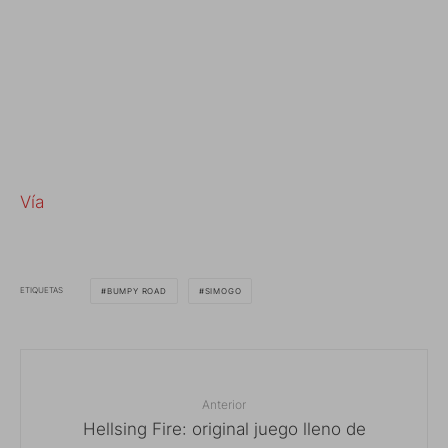
Vía
ETIQUETAS
BUMPY ROAD
SIMOGO
Anterior
Hellsing Fire: original juego lleno de