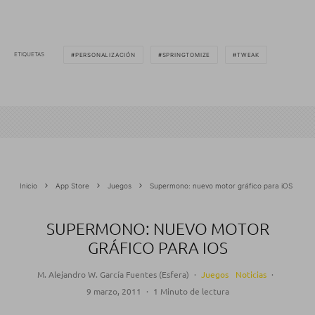
ETIQUETAS
PERSONALIZACIÓN
SPRINGTOMIZE
TWEAK
Inicio
App Store
Juegos
Supermono: nuevo motor gráfico para iOS
SUPERMONO: NUEVO MOTOR
GRÁFICO PARA IOS
M. Alejandro W. García Fuentes (Esfera)
·
Juegos
Noticias
·
9 marzo, 2011
·
1 Minuto de lectura