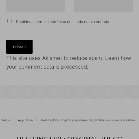
Recibir un correo electrónico con cada nueva entrada.
This site uses Akismet to reduce spam.
Learn how
your comment data is processed.
Inicio
App Store
Hellsing Fire: original juego lleno de puzzles con luces y sombras
HELLSING FIRE: ORIGINAL JUEGO