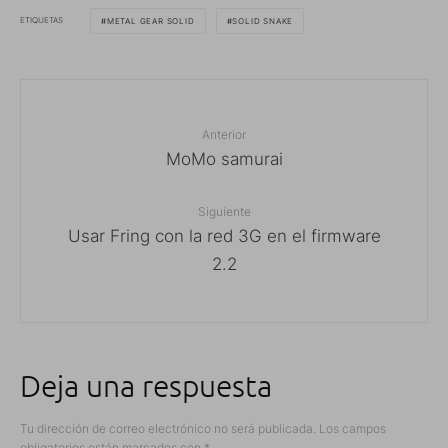
ETIQUETAS
METAL GEAR SOLID
SOLID SNAKE
Anterior
MoMo samurai
Siguiente
Usar Fring con la red 3G en el firmware
2.2
Deja una respuesta
Tu dirección de correo electrónico no será publicada.
Los campos
obligatorios están marcados con
*