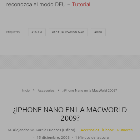
reconozca el modo DFU –
Tutorial
ETIQUETAS
10.5.6
ACTUALIZACIÓN MAC
DFU
Inicio
Accesorios
¿iPhone Nano en la MacWorld 2009?
¿IPHONE NANO EN LA MACWORLD
2009?
M. Alejandro W. García Fuentes (Esfera)
·
Accesorios
iPhone
Rumores
·
15 diciembre, 2008
·
1 Minuto de lectura