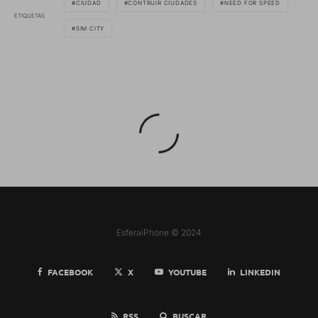
CIUDAD
CONTRUIR CIUDADES
NEED FOR SPEED
ETIQUETAS
SIM CITY
EsferaiPhone © 2024
FACEBOOK
X
YOUTUBE
LINKEDIN
RSS
BUSCAR