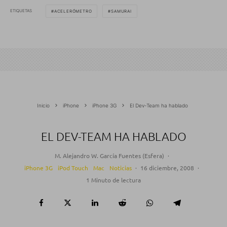
ETIQUETAS
ACELERÓMETRO
SAMURAI
Inicio
iPhone
iPhone 3G
El Dev-Team ha hablado
EL DEV-TEAM HA HABLADO
M. Alejandro W. García Fuentes (Esfera)
·
iPhone 3G
iPod Touch
Mac
Noticias
·
16 diciembre, 2008
·
1 Minuto de lectura