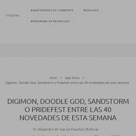
ADAPTADORES DE CORRIENTE
ENCHUFE
ETIQUETAS
PROGRAMA DE REEMPLAZO
Inicio
App Store
Digimon, Doodle God, Sandstorm o Pridefest entre las 40 novedades de esta semana
DIGIMON, DOODLE GOD, SANDSTORM
O PRIDEFEST ENTRE LAS 40
NOVEDADES DE ESTA SEMANA
M. Alejandro W. García Fuentes (Esfera)
·