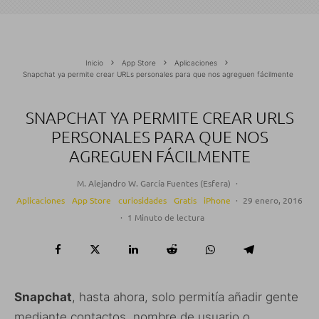
Inicio
App Store
Aplicaciones
Snapchat ya permite crear URLs personales para que nos agreguen fácilmente
SNAPCHAT YA PERMITE CREAR URLS
PERSONALES PARA QUE NOS
AGREGUEN FÁCILMENTE
M. Alejandro W. García Fuentes (Esfera)
·
Aplicaciones
App Store
curiosidades
Gratis
iPhone
·
29 enero, 2016
·
1 Minuto de lectura
Snapchat
, hasta ahora, solo permitía añadir gente
mediante contactos, nombre de usuario o