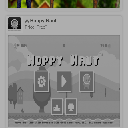
‎Hoppy Naut
+
Price:
Free