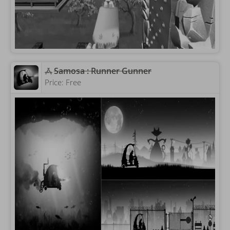
‎Samosa : Runner Gunner
Price:
Free