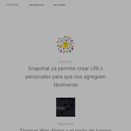
ETIQUETAS
NÚMEROS
PUXERS
Anterior
Snapchat ya permite crear URLs
personales para que nos agreguen
fácilmente
Siguiente
Thomas Was Alone y el resto de juegos