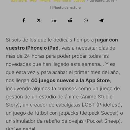
App Store
iPad
iPhone
iPod Touch
Juegos
·
28 enero, 2016
·
1 Minuto de lectura
Si sois de los que le dedicáis tiempo a
jugar con
vuestro iPhone o iPad
, vais a necesitar días de
más de 24 horas para poder probar todas las
novedades que han llegado esta semana… Y es
que esta vez y para acabar el primer mes del año,
nos llegan
40 juegos nuevos a la App Store
,
incluyendo algunos ta curiosos como un juego de
gestión de un estudio de ánime (Anime Studio
Story), un creador de cabalgatas LGBT (Pridefest),
un juego de fútbol con jetpacks (Jetpack Soccer) o
un simulador de rebaño de ovejas (Pocket Sheep).
¡Ahí es nada!