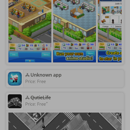
Unknown app
Price:
Free
‎QutieLife
+
Price:
Free