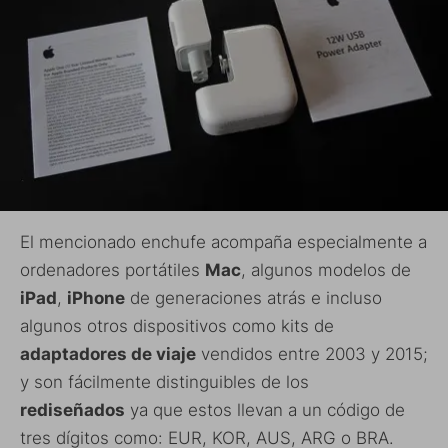
El mencionado enchufe acompaña especialmente a
ordenadores portátiles
Mac
, algunos modelos de
iPad
,
iPhone
de generaciones atrás e incluso
algunos otros dispositivos como kits de
adaptadores de viaje
vendidos entre 2003 y 2015;
y son fácilmente distinguibles de los
rediseñados
ya que estos llevan a un código de
tres dígitos como: EUR, KOR, AUS, ARG o BRA.