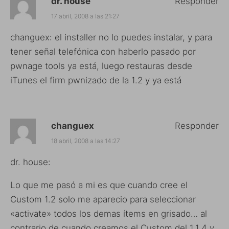
dr. house
Responder
17 abril, 2008 a las 21:27
changuex: el installer no lo puedes instalar, y para
tener señal telefónica con haberlo pasado por
pwnage tools ya está, luego restauras desde
iTunes el firm pwnizado de la 1.2 y ya está
changuex
Responder
18 abril, 2008 a las 14:27
dr. house:
Lo que me pasó a mi es que cuando cree el
Custom 1.2 solo me aparecio para seleccionar
«activate» todos los demas ítems en grisado… al
contrario de cuando creamos el Custom del 1.1.4 y