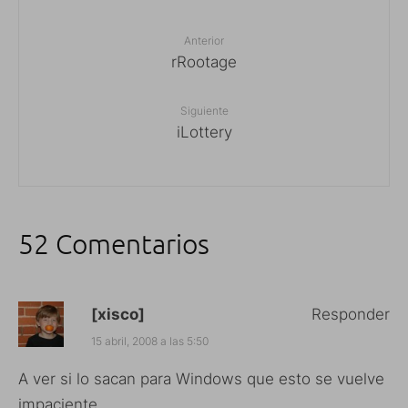
Anterior
rRootage
Siguiente
iLottery
52 Comentarios
[xisco]
Responder
15 abril, 2008 a las 5:50
A ver si lo sacan para Windows que esto se vuelve
impaciente…