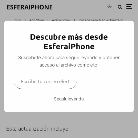
Inicio
App Store
Aplicaciones
Pwnage para Mac actualizado
Descubre más desde
PWNAGE PARA MAC ACTUALIZADO
EsferaiPhone
M. Alejandro W. García Fuentes (Esfera)
·
Aplicaciones
iPhone
·
Suscríbete ahora para seguir leyendo y obtener
15 abril, 2008
·
1 Minuto de lectura
acceso al archivo completo.
Escribe tu correo electrónico…
SUSCRIBIRSE
Cuando abráis Pwnage os avisará de que hay
Seguir leyendo
disponible una nueva versión.
Esta actualización incluye: