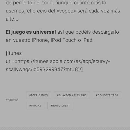
de perderlo del todo, aunque cuanto más lo
usemos, el precio del «vodoo» será cada vez más
alto…
El juego es universal
así que podéis descargarlo
en vuestro iPhone, iPod Touch o iPad.
[itunes
url=»https://itunes.apple.com/es/app/scurvy-
scallywags/id593299847?mt=8″/]
BEEP GAMES
CLAYTON KAUZLARIC
CONECTA TRES
ETIQUETAS
PIRATAS
RON GILBERT