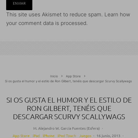
This site uses Akismet to reduce spam.
Learn how
your comment data is processed.
Inicio
App Store
Si os gusta el humor y el estilo de Ron Gilbert, tenéis que descargar Scurvy Scallywags
SI OS GUSTA EL HUMOR Y EL ESTILO DE
RON GILBERT, TENÉIS QUE
DESCARGAR SCURVY SCALLYWAGS
M. Alejandro W. García Fuentes (Esfera)
·
App Store
iPad
iPhone
iPod Touch
Juegos
·
16 junio, 2013
·