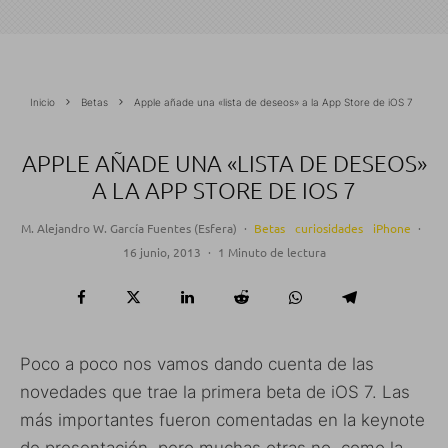
Inicio
Betas
Apple añade una «lista de deseos» a la App Store de iOS 7
APPLE AÑADE UNA «LISTA DE DESEOS»
A LA APP STORE DE IOS 7
M. Alejandro W. García Fuentes (Esfera)
·
Betas
curiosidades
iPhone
·
16 junio, 2013
·
1 Minuto de lectura
Poco a poco nos vamos dando cuenta de las
novedades que trae la primera beta de iOS 7. Las
más importantes fueron comentadas en la keynote
de presentación, pero muchas otras no, como la