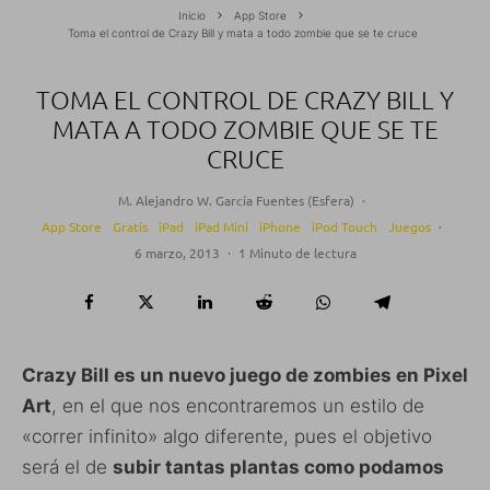
Inicio
App Store
Toma el control de Crazy Bill y mata a todo zombie que se te cruce
TOMA EL CONTROL DE CRAZY BILL Y
MATA A TODO ZOMBIE QUE SE TE
CRUCE
M. Alejandro W. García Fuentes (Esfera)
·
App Store
Gratis
iPad
iPad Mini
iPhone
iPod Touch
Juegos
·
6 marzo, 2013
·
1 Minuto de lectura
Crazy Bill es un nuevo juego de zombies en Pixel
Art
, en el que nos encontraremos un estilo de
«correr infinito» algo diferente, pues el objetivo
será el de
subir tantas plantas como podamos