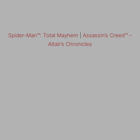
Spider-Man™: Total Mayhem
|
Assassin’s Creed™ –
Altaïr’s Chronicles