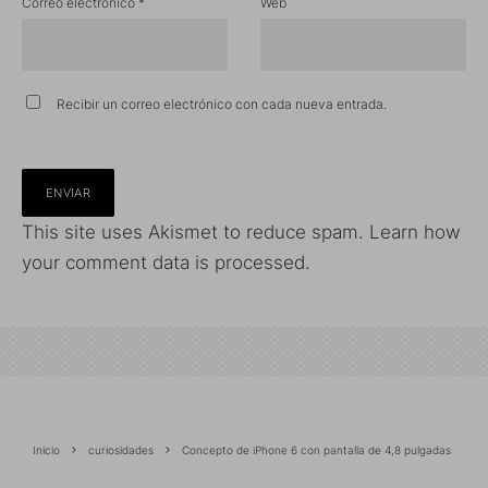
Correo electrónico
*
Web
Recibir un correo electrónico con cada nueva entrada.
This site uses Akismet to reduce spam.
Learn how
your comment data is processed.
Inicio
curiosidades
Concepto de iPhone 6 con pantalla de 4,8 pulgadas