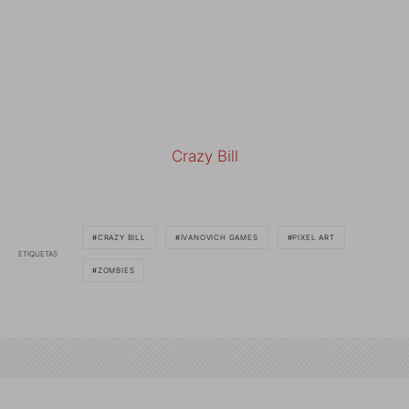
Crazy Bill
CRAZY BILL
IVANOVICH GAMES
PIXEL ART
ETIQUETAS
ZOMBIES