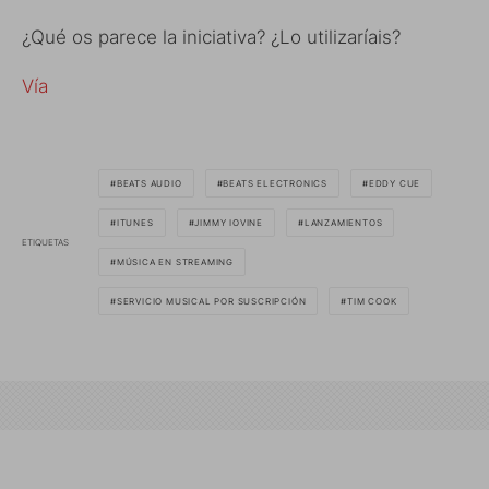
¿Qué os parece la iniciativa? ¿Lo utilizaríais?
Vía
BEATS AUDIO
BEATS ELECTRONICS
EDDY CUE
ITUNES
JIMMY IOVINE
LANZAMIENTOS
ETIQUETAS
MÚSICA EN STREAMING
SERVICIO MUSICAL POR SUSCRIPCIÓN
TIM COOK