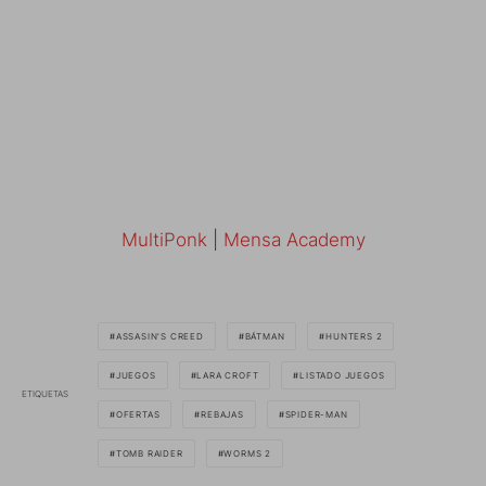
MultiPonk
|
Mensa Academy
ASSASIN'S CREED
BÁTMAN
HUNTERS 2
JUEGOS
LARA CROFT
LISTADO JUEGOS
ETIQUETAS
OFERTAS
REBAJAS
SPIDER-MAN
TOMB RAIDER
WORMS 2