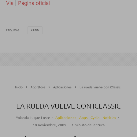
Via
|
Página oficial
ETIQUETAS
RFID
Inicio
App Store
Aplicaciones
La rueda vuelve con iClassic
LA RUEDA VUELVE CON ICLASSIC
Yolanda Luque Loste
·
Aplicaciones
Apps
Cydia
Noticias
·
18 noviembre, 2009
·
1 Minuto de lectura