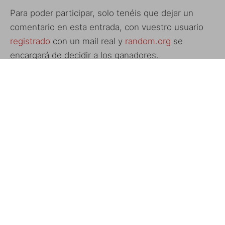
Para poder participar, solo tenéis que dejar un
comentario en esta entrada, con vuestro usuario
registrado
con un mail real y
random.org
se
encargará de decidir a los ganadores.
Recordad que necesitáis tener una cuenta de
iTunes americana para poder canjear los códigos,
ya que Apple no permite usarlos desde el resto de
stores.
El sorteo estará abierto desde
el momento
de la
publicación de este post, 18:00 hora española,
hasta las 18:00 del viernes día 20.
También podéis conseguir la aplicación por 0,79€
en la
App Store
.