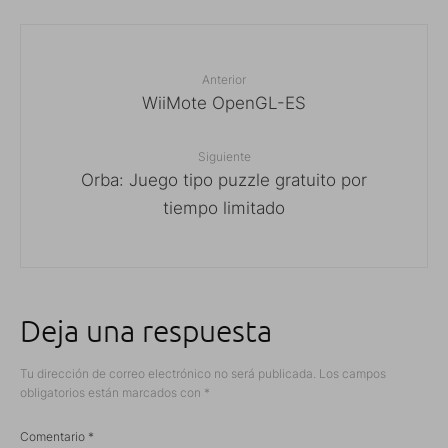
Anterior
WiiMote OpenGL-ES
Siguiente
Orba: Juego tipo puzzle gratuito por
tiempo limitado
Deja una respuesta
Tu dirección de correo electrónico no será publicada.
Los campos
obligatorios están marcados con
*
Comentario
*