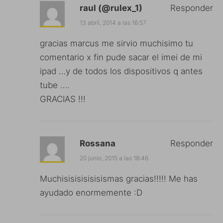
raul (@rulex_1)
Responder
13 abril, 2014 a las 16:57
gracias marcus me sirvio muchisimo tu
comentario x fin pude sacar el imei de mi
ipad …y de todos los dispositivos q antes
tube ….
GRACIAS !!!
Rossana
Responder
20 junio, 2015 a las 18:46
Muchisisisisisisismas gracias!!!!! Me has
ayudado enormemente :D