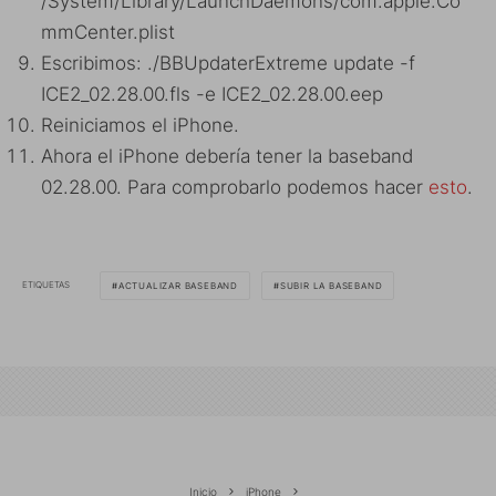
/System/Library/LaunchDaemons/com.apple.Co
mmCenter.plist
Escribimos: ./BBUpdaterExtreme update -f
ICE2_02.28.00.fls -e ICE2_02.28.00.eep
Reiniciamos el iPhone.
Ahora el iPhone debería tener la baseband
02.28.00. Para comprobarlo podemos hacer
esto
.
ETIQUETAS
ACTUALIZAR BASEBAND
SUBIR LA BASEBAND
Inicio
iPhone