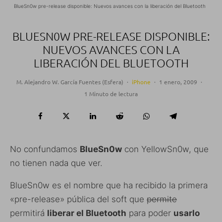
BlueSn0w pre-release disponible: Nuevos avances con la liberación del Bluetooth
BLUESN0W PRE-RELEASE DISPONIBLE:
NUEVOS AVANCES CON LA
LIBERACIÓN DEL BLUETOOTH
M. Alejandro W. García Fuentes (Esfera)
·
iPhone
·
1 enero, 2009
·
1 Minuto de lectura
No confundamos
BlueSn0w
con YellowSn0w, que
no tienen nada que ver.
BlueSn0w es el nombre que ha recibido la primera
«pre-release» pública del soft que
permite
permitirá
liberar el Bluetooth
para poder
usarlo