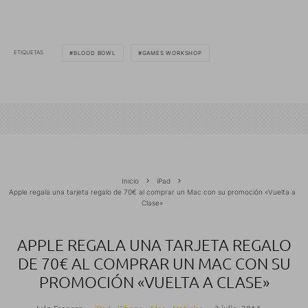
ETIQUETAS
BLOOD BOWL
GAMES WORKSHOP
Inicio
iPad
Apple regala una tarjeta regalo de 70€ al comprar un Mac con su promoción «Vuelta a
Clase»
APPLE REGALA UNA TARJETA REGALO
DE 70€ AL COMPRAR UN MAC CON SU
PROMOCIÓN «VUELTA A CLASE»
Iván Fragoso
·
iPad
iPhone
Mac
Noticias
·
2 julio, 2014
·