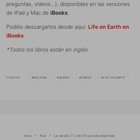
preguntas, vídeos…), disponibles en las versiones
de iPad y Mac de
iBooks
.
Podéis descargarlos desde aquí:
Life on Earth en
iBooks
*Todos los libros están en inglés.
ETIQUETAS
BIOLOGÍA
IBOOKS
LIBROS
LIFE ON EARTH
Inicio
iPad
La versión 7.1.2 de iOS ya está disponible