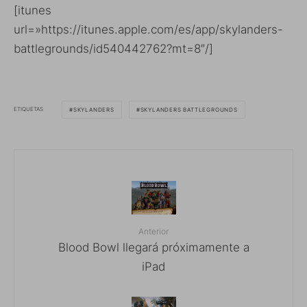
[itunes
url=»https://itunes.apple.com/es/app/skylanders-
battlegrounds/id540442762?mt=8″/]
ETIQUETAS
SKYLANDERS
SKYLANDERS BATTLEGROUNDS
Anterior
Blood Bowl llegará próximamente a
iPad