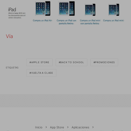
Vía
APPLE STORE
BACK TO SCHOOL
PROMOCIONES
ETIQUETAS
VUELTA A CLASE
Inicio
App Store
Aplicaciones