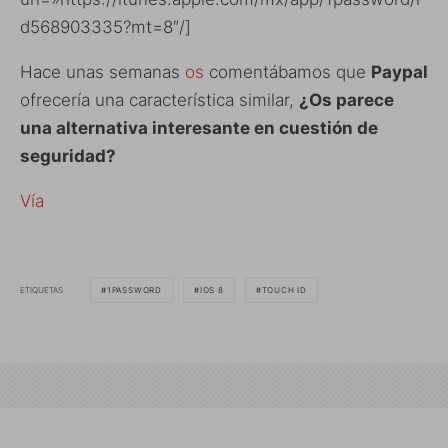
d568903335?mt=8″/]
Hace unas semanas
os
comentábamos que
Paypal
ofrecería una característica similar,
¿Os parece
una alternativa interesante en cuestión de
seguridad?
Vía
ETIQUETAS
1PASSWORD
IOS 8
TOUCH ID