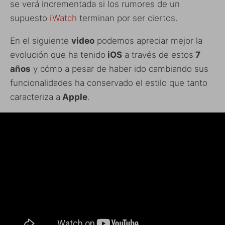
se verá incrementada si los rumores de un
supuesto
iWatch
terminan por ser ciertos.
En el siguiente
video
podemos apreciar mejor la
evolución que ha tenido
iOS
a través de estos
7
años
y cómo a pesar de haber ido cambiando sus
funcionalidades ha conservado el estilo que tanto
caracteriza a
Apple
.