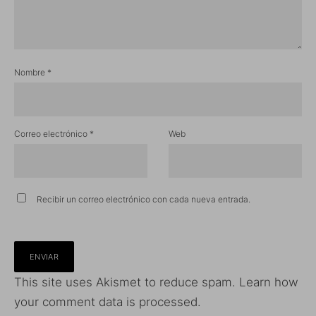
Nombre
*
Correo electrónico
*
Web
Recibir un correo electrónico con cada nueva entrada.
This site uses Akismet to reduce spam.
Learn how
your comment data is processed.