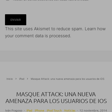
This site uses Akismet to reduce spam.
Learn how
your comment data is processed.
Inicio
iPad
Masque Attack: una nueva amenaza para los usuarios de iOS
MASQUE ATTACK: UNA NUEVA
AMENAZA PARA LOS USUARIOS DE IOS
Iván Fragoso
·
iPad
iPhone
iPod Touch
Noticias
·
12 noviembre, 2014