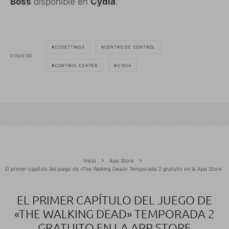
Boss
disponible en
Cydia
.
CCSETTINGS
CENTRO DE CONTROL
ETIQUETAS
CONTROL CENTER
CYDIA
Inicio
App Store
El primer capítulo del juego de «The Walking Dead» Temporada 2 gratuito en la App Store
EL PRIMER CAPÍTULO DEL JUEGO DE
«THE WALKING DEAD» TEMPORADA 2
GRATUITO EN LA APP STORE