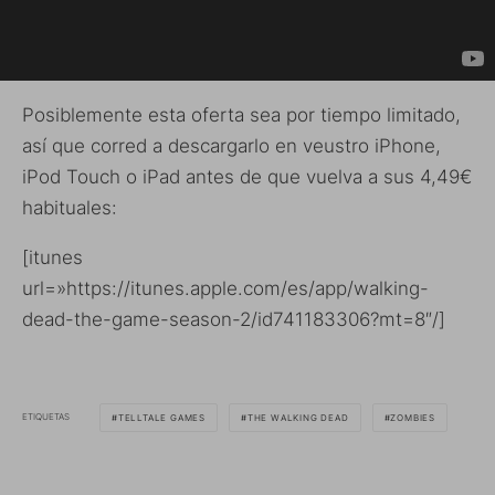
Posiblemente esta oferta sea por tiempo limitado,
así que corred a descargarlo en veustro iPhone,
iPod Touch o iPad antes de que vuelva a sus 4,49€
habituales:
[itunes
url=»https://itunes.apple.com/es/app/walking-
dead-the-game-season-2/id741183306?mt=8″/]
ETIQUETAS
TELLTALE GAMES
THE WALKING DEAD
ZOMBIES