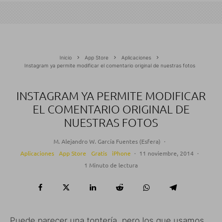
Inicio
App Store
Aplicaciones
Instagram ya permite modificar el comentario original de nuestras fotos
INSTAGRAM YA PERMITE MODIFICAR
EL COMENTARIO ORIGINAL DE
NUESTRAS FOTOS
M. Alejandro W. García Fuentes (Esfera)
·
Aplicaciones
App Store
Gratis
iPhone
·
11 noviembre, 2014
·
1 Minuto de lectura
Puede parecer una tontería, pero los que usamos