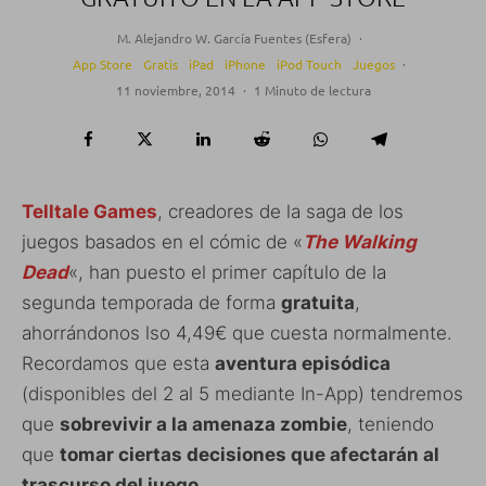
M. Alejandro W. García Fuentes (Esfera)
·
App Store
Gratis
iPad
iPhone
iPod Touch
Juegos
·
11 noviembre, 2014
·
1 Minuto de lectura
Telltale Games
, creadores de la saga de los
juegos basados en el cómic de «
The Walking
Dead
«, han puesto el primer capítulo de la
segunda temporada de forma
gratuita
,
ahorrándonos lso 4,49€ que cuesta normalmente.
Recordamos que esta
aventura episódica
(disponibles del 2 al 5 mediante In-App) tendremos
que
sobrevivir a la amenaza zombie
, teniendo
que
tomar ciertas decisiones que afectarán al
trascurso del juego.