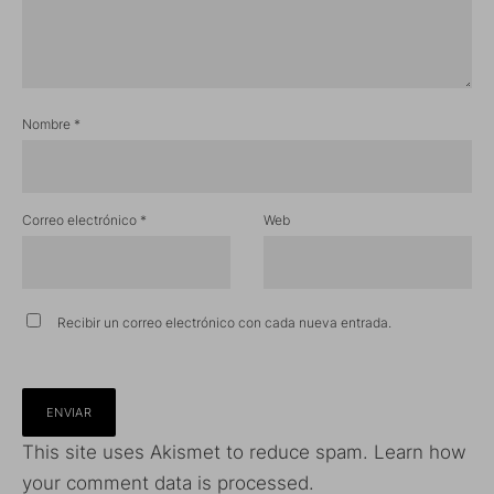
Nombre
*
Correo electrónico
*
Web
Recibir un correo electrónico con cada nueva entrada.
This site uses Akismet to reduce spam.
Learn how
your comment data is processed.