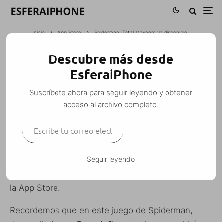
Inicio
App Store
Spiderman: Total Mayhem ya disponible
Descubre más desde
SPIDERMAN: TOTAL MAYHEM YA
EsferaiPhone
DISPONIBLE
Suscríbete ahora para seguir leyendo y obtener
M. Alejandro W. García Fuentes (Esfera)
·
acceso al archivo completo.
App Store
iPhone
iPod Touch
Juegos
·
1 septiembre, 2010
·
Escribe tu correo electrónico…
1 Minuto de lectura
SUSCRIBIRSE
Seguir leyendo
Spiderman: Total Mayhem
ya está disponible en
la App Store.
Recordemos que en este juego de Spiderman,