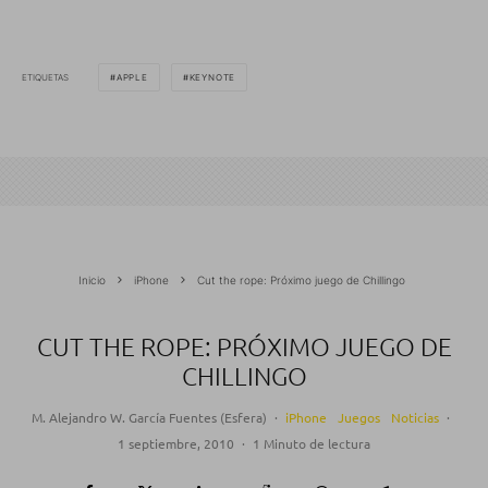
ETIQUETAS
APPLE
KEYNOTE
Inicio
iPhone
Cut the rope: Próximo juego de Chillingo
CUT THE ROPE: PRÓXIMO JUEGO DE
CHILLINGO
M. Alejandro W. García Fuentes (Esfera)
·
iPhone
Juegos
Noticias
·
1 septiembre, 2010
·
1 Minuto de lectura