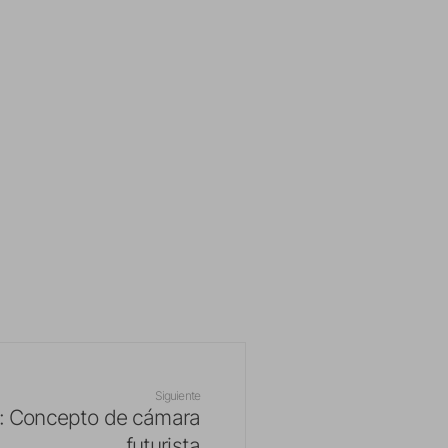
Siguiente
er: Concepto de cámara
futurista