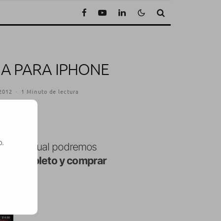
A PARA IPHONE
2012
·
1 Minuto de lectura
o.
esde la cual podremos
ogo completo y comprar
SE