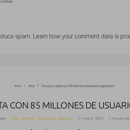
a entrada.
reduce spam.
Learn how your comment data is pro
Inicio
iPad
iCloud ya cuenta con 85 millones de usuarios registrados
TA CON 85 MILLONES DE USUAR
omás
·
iPad
iPhone
iPod Touch
Noticias
·
27 enero, 2012
·
1 Minuto de