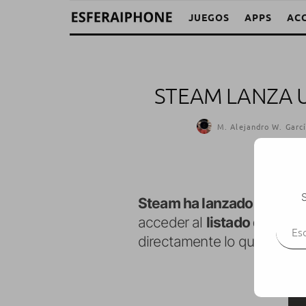
JUEGOS
APPS
AC
STEAM LANZA 
M. Alejandro W. Garcí
S
Steam ha lanzado una ver
Escr
acceder al
listado de nues
directamente lo que quera