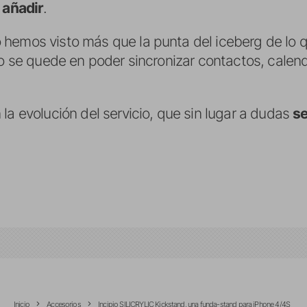
 añadir
.
hemos visto más que la punta del iceberg de lo q
lo se quede en poder sincronizar contactos, calen
la evolución del servicio, que sin lugar a dudas
se
Inicio
Accesorios
Incipio SILICRYLIC Kickstand, una funda-stand para iPhone 4/4S