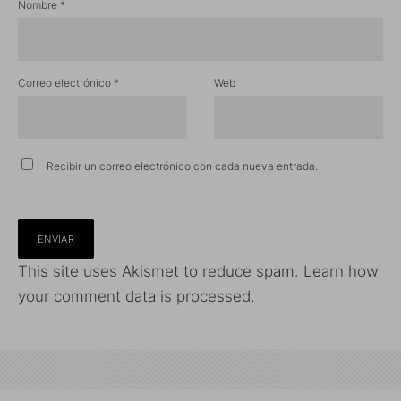
Nombre
*
Correo electrónico
*
Web
Recibir un correo electrónico con cada nueva entrada.
This site uses Akismet to reduce spam.
Learn how
your comment data is processed.