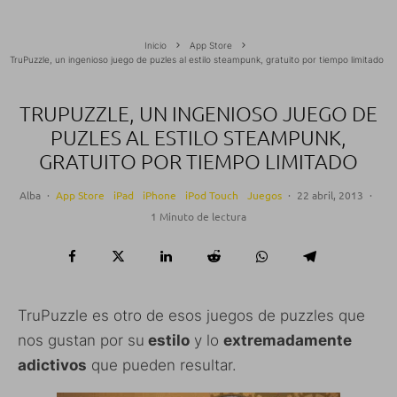
Inicio
App Store
TruPuzzle, un ingenioso juego de puzles al estilo steampunk, gratuito por tiempo limitado
TRUPUZZLE, UN INGENIOSO JUEGO DE
PUZLES AL ESTILO STEAMPUNK,
GRATUITO POR TIEMPO LIMITADO
Alba
·
App Store
iPad
iPhone
iPod Touch
Juegos
·
22 abril, 2013
·
1 Minuto de lectura
TruPuzzle es otro de esos juegos de puzzles que
nos gustan por su
estilo
y lo
extremadamente
adictivos
que pueden resultar.