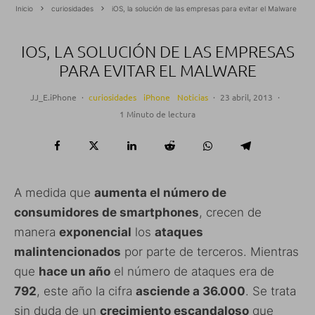
Inicio
curiosidades
iOS, la solución de las empresas para evitar el Malware
IOS, LA SOLUCIÓN DE LAS EMPRESAS
PARA EVITAR EL MALWARE
JJ_E.iPhone
·
curiosidades
iPhone
Noticias
·
23 abril, 2013
·
1 Minuto de lectura
A medida que
aumenta el número de
consumidores de smartphones
, crecen de
manera
exponencial
los
ataques
malintencionados
por parte de terceros. Mientras
que
hace un año
el número de ataques era de
792
, este año la cifra
asciende a 36.000
. Se trata
sin duda de un
crecimiento escandaloso
que