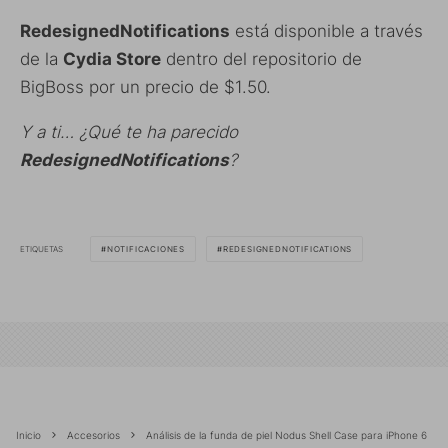
RedesignedNotifications
está disponible a través
de la
Cydia Store
dentro del repositorio de
BigBoss por un precio de $1.50.
Y a ti… ¿Qué te ha parecido
RedesignedNotifications
?
ETIQUETAS
NOTIFICACIONES
REDESIGNEDNOTIFICATIONS
Inicio
Accesorios
Análisis de la funda de piel Nodus Shell Case para iPhone 6