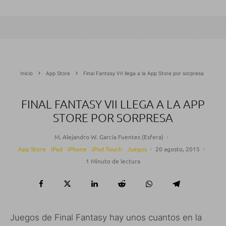
Inicio
App Store
Final Fantasy VII llega a la App Store por sorpresa
FINAL FANTASY VII LLEGA A LA APP
STORE POR SORPRESA
M. Alejandro W. García Fuentes (Esfera)
·
App Store
iPad
iPhone
iPod Touch
Juegos
·
20 agosto, 2015
·
1 Minuto de lectura
Juegos de Final Fantasy hay unos cuantos en la