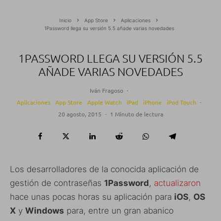
Inicio
App Store
Aplicaciones
1Password llega su versión 5.5 añade varias novedades
1PASSWORD LLEGA SU VERSIÓN 5.5
AÑADE VARIAS NOVEDADES
Iván Fragoso
·
Aplicaciones
App Store
Apple Watch
iPad
iPhone
iPod Touch
·
20 agosto, 2015
·
1 Minuto de lectura
Los desarrolladores de la conocida aplicación de
gestión de contraseñas
1Password
,
actualizaron
hace unas pocas horas su aplicación para
iOS
,
OS
X
y
Windows
para, entre un gran abanico