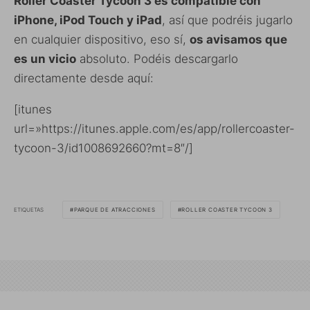
Roller Coaster Tycoon 3 es compatible con
iPhone, iPod Touch y iPad
, así que podréis jugarlo
en cualquier dispositivo, eso sí,
os avisamos que
es un vicio
absoluto. Podéis descargarlo
directamente desde aquí:
[itunes
url=»https://itunes.apple.com/es/app/rollercoaster-
tycoon-3/id1008692660?mt=8″/]
ETIQUETAS
PARQUE DE ATRACCIONES
ROLLER COASTER TYCOON 3