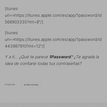
[itunes
url=»https://itunes.apple.com/es/app/1password/id
568903335?mt=8″/]
[itunes
url=»https://itunes.apple.com/es/app/1password/id
443987910?mt=12″/]
Y a ti… ¿Qué te parece
1Password
? ¿Te agrada la
idea de confiarle todas tus contraseñas?
ETIQUETAS
1PASSWORD