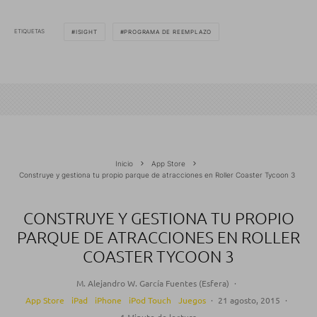
ETIQUETAS
ISIGHT
PROGRAMA DE REEMPLAZO
Inicio
App Store
Construye y gestiona tu propio parque de atracciones en Roller Coaster Tycoon 3
CONSTRUYE Y GESTIONA TU PROPIO
PARQUE DE ATRACCIONES EN ROLLER
COASTER TYCOON 3
M. Alejandro W. García Fuentes (Esfera)
·
App Store
iPad
iPhone
iPod Touch
Juegos
·
21 agosto, 2015
·
1 Minuto de lectura